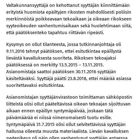
Valtakunnansyyttäjä on kehottanut syyttäjän kiinnittämään
erityistä huomiota epäiltyjen rikosten mahdollisesti poliisin
merkinnöistä poikkeavaan tekoaikaan ja oikeaan rikokseen
syyteoikeuden vanhentumisaikaan sekä huolehtimaan siitä,
että päätöksenteko tapahtuu riittävän ripeästi.
Kysymys on ollut tilanteesta, jossa tutkinnanjohtaja oli
9.11.2016 tehnyt päätöksen, ettei esitutkintaa epäillystä
lievästä kavalluksesta suoriteta. Rikoksen tekoajaksi
päätöksessä on merkitty 13.5.2015 – 13.11.2015.
Asianomistaja saattoi päätöksen 30.11.2016 syyttäjän
käsiteltäväksi. Syyttäjä päätti 23.8.2018, ettei määrää asiassa
suoritettavaksi esitutkintaa.
Asianomistajan syyttäjänvirastoon toimittaman sähköpostin
liitteistä olisi ollut pääteltävissä oikean tekoajan sijoittuvan
aikaan ennen epäillyn syntymäpäivää, joskaan tätä
päivämäärää ei niissä nimenomaisesti tuotu esille.
Syntymäpäivä 31.7.2015 olisi ollut selvitettävissä syyttäjän
hallussa olleesta muusta materiaalista. Lievän kavalluksen
syyteoikeus oli näin ollen vanhentunut syyttäjän antaessa