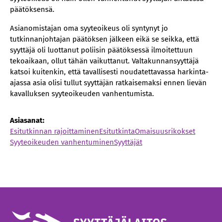
päätöksensä.
Asianomistajan oma syyteoikeus oli syntynyt jo
tutkinnanjohtajan päätöksen jälkeen eikä se seikka, että
syyttäjä oli luottanut poliisin päätöksessä ilmoitettuun
tekoaikaan, ollut tähän vaikuttanut. Valtakunnansyyttäjä
katsoi kuitenkin, että tavallisesti noudatettavassa harkinta-
ajassa asia olisi tullut syyttäjän ratkaisemaksi ennen lievän
kavalluksen syyteoikeuden vanhentumista.
Asiasanat:
Esitutkinnan rajoittaminen
Esitutkinta
Omaisuusrikokset
Syyteoikeuden vanhentuminen
Syyttäjät