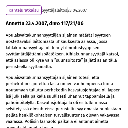
Kanteluratkaisu
Syyttäjälaitos
23.04.2007
Annettu 23.4.2007, dnro 117/21/06
Apulaisvaltakunnansyyttäjän sijainen määräsi syytteen
nostettavaksi laittomasta uhkauksesta asiassa, jossa
kihlakunnansyyttäjä oli tehnyt ilmoitustyyppisen
syyttämättäjättämispäätöksen. Kihlakunnansyyttäjä katsoi,
että asiassa oli kyse vain ”suunsoitosta” ja jätti asian tällä
perusteella syyttämättä.
Apulaisvaltakunnansyyttäjän sijainen totesi, että
perhekotiin sijoitettua lasta omien vanhempiensa luota
noutamaan tullutta perhekodin kasvatusjohtajaa oli lapsen
isä julkisella paikalla suullisesti uhannut tappamisella ja
pahoinpitelyllä. Kasvatusjohtajalla oli esitutkinnassa
selvitetyissä olosuhteissa perusteltu syy omasta puolestaan
pelätä henkilökohtaisen turvallisuutensa olevan vakavassa
vaarassa. Poliisin läsnäolo paikalla ei antanut aihetta
arvioida tilannetta toisin.