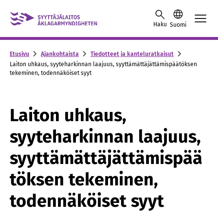
Skip to content -saavutettavuusohje
Haku
Suomi
Etusivu
Ajankohtaista
Tiedotteet ja kanteluratkaisut
Laiton uhkaus, syyteharkinnan laajuus, syyttämättäjättämispäätöksen
tekeminen, todennäköiset syyt
Laiton uhkaus,
syyteharkinnan laajuus,
syyttämättäjättämispää
töksen tekeminen,
todennäköiset syyt