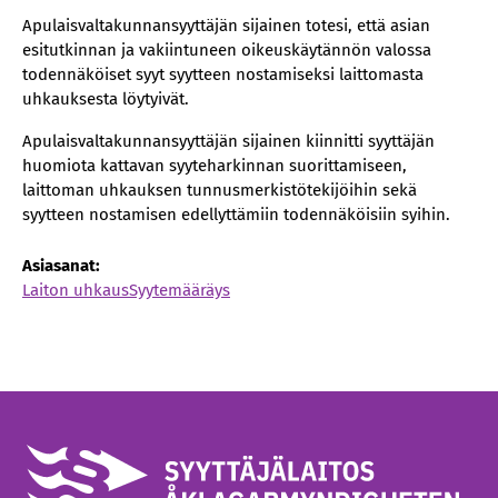
Apulaisvaltakunnansyyttäjän sijainen totesi, että asian
esitutkinnan ja vakiintuneen oikeuskäytännön valossa
todennäköiset syyt syytteen nostamiseksi laittomasta
uhkauksesta löytyivät.
Apulaisvaltakunnansyyttäjän sijainen kiinnitti syyttäjän
huomiota kattavan syyteharkinnan suorittamiseen,
laittoman uhkauksen tunnusmerkistötekijöihin sekä
syytteen nostamisen edellyttämiin todennäköisiin syihin.
Asiasanat:
Laiton uhkaus
Syytemääräys