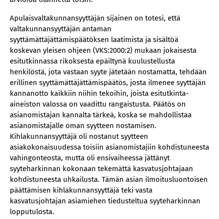
Apulaisvaltakunnansyyttäjän sijainen on totesi, että
valtakunnansyyttäjän antaman
syyttämättäjättämispäätöksen laatimista ja sisältöä
koskevan yleisen ohjeen (VKS:2000:2) mukaan jokaisesta
esitutkinnassa rikoksesta epäiltynä kuulustellusta
henkilöstä, jota vastaan syyte jätetään nostamatta, tehdään
erillinen syyttämättäjättämispäätös, josta ilmenee syyttäjän
kannanotto kaikkiin niihin tekoihin, joista esitutkinta-
aineiston valossa on vaadittu rangaistusta. Päätös on
asianomistajan kannalta tärkeä, koska se mahdollistaa
asianomistajalle oman syytteen nostamisen.
Kihlakunnansyyttäjä oli nostanut syytteen
asiakokonaisuudessa toisiin asianomistajiin kohdistuneesta
vahingonteosta, mutta oli ensivaiheessa jättänyt
syyteharkinnan kokonaan tekemättä kasvatusjohtajaan
kohdistuneesta uhkailusta. Tämän asian ilmoitusluontoisen
päättämisen kihlakunnansyyttäjä teki vasta
kasvatusjohtajan asiamiehen tiedusteltua syyteharkinnan
lopputulosta.