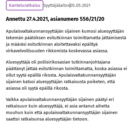
Kanteluratkaisu
Syyttäjälaitos
05.05.2021
Annettu 27.4.2021, asianumero 556/21/20
Apulaisvaltakunnansyyttäjän sijainen kumosi aluesyyttäjän
tekemän päätöksen esitutkinnan toimittamatta jättämisestä
ja määräsi esitutkinnan aloitettavaksi epäiltyä
virkavelvollisuuden rikkomista koskevassa asiassa.
Aluesyyttäjä oli poliisirikosasian tutkinnanjohtajana
päättänyt jättää esitutkinnan toimittamatta, koska asiassa ei
ollut syytä epäillä rikosta. Apulaisvaltakunnansyyttäjän
sijainen katsoi aluesyyttäjän ratkaisusta poiketen, että
asiassa oli syytä epäillä rikosta.
Vaikka apulaisvaltakunnansyyttäjän sijainen päätyi eri
ratkaisuun kuin aluesyyttäjä, ei asia antanut aihetta
muuhun kuin että apulaisvaltakunnansyyttäjän sijainen
saattoi ratkaisunsa aluesyyttäjän tietoon.