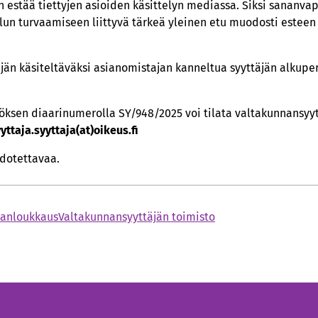
 estää tiettyjen asioiden käsittelyn mediassa. Siksi sananva
lun turvaamiseen liittyvä tärkeä yleinen etu muodosti esteen
äjän käsiteltäväksi asianomistajan kanneltua syyttäjän alkupe
öksen diaarinumerolla SY/948/2025 voi tilata valtakunnansyyt
ttaja.syyttaja(at)oikeus.fi
edotettavaa.
anloukkaus
Valtakunnansyyttäjän toimisto