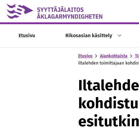
Skip to content -saavutettavuusohje
Etusivu
Rikosasian käsittely
Etusivu
Ajankohtaista
Ti
Iltalehden toimittajaan kohdi
Iltalehd
kohdistu
esitutki