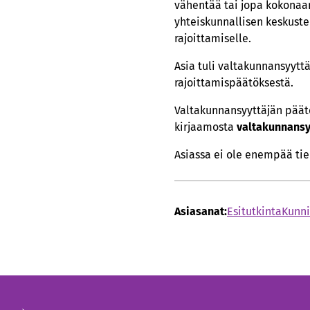
vähentää tai jopa kokonaan
yhteiskunnallisen keskuste
rajoittamiselle.
Asia tuli valtakunnansyytt
rajoittamispäätöksestä.
Valtakunnansyyttäjän päät
kirjaamosta
valtakunnansyy
Asiassa ei ole enempää ti
Asiasanat:
Esitutkinta
Kunni