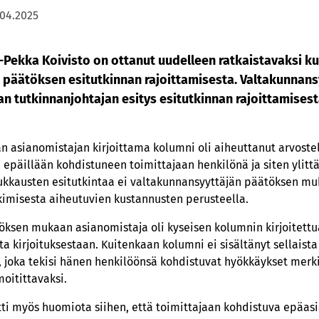
.04.2025
-Pekka Koivisto on ottanut uudelleen ratkaistavaksi k
yt päätöksen esitutkinnan rajoittamisesta. Valtakunnan
tutkinnanjohtajan esitys esitutkinnan rajoittamisest
n asianomistajan kirjoittama kolumni oli aiheuttanut arvoste
 epäillään kohdistuneen toimittajaan henkilönä ja siten ylit
oukkausten esitutkintaa ei valtakunnansyyttäjän päätöksen mu
kimisesta aiheutuvien kustannusten perusteella.
öksen mukaan asianomistaja oli kyseisen kolumnin kirjoitett
tta kirjoituksestaan. Kuitenkaan kolumni ei sisältänyt sellaista
 joka tekisi hänen henkilöönsä kohdistuvat hyökkäykset merki
itittavaksi.
tti myös huomiota siihen, että toimittajaan kohdistuva epäasi