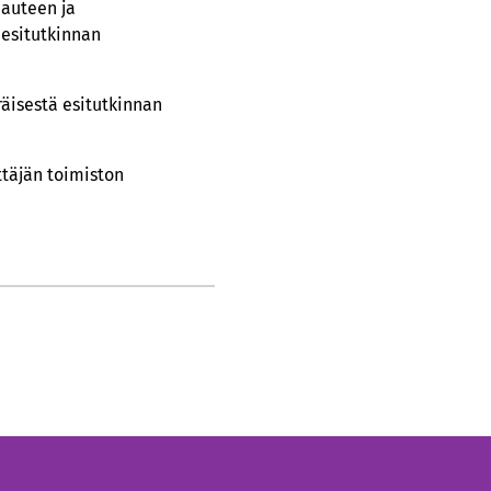
pauteen ja
 esitutkinnan
räisestä esitutkinnan
täjän toimiston