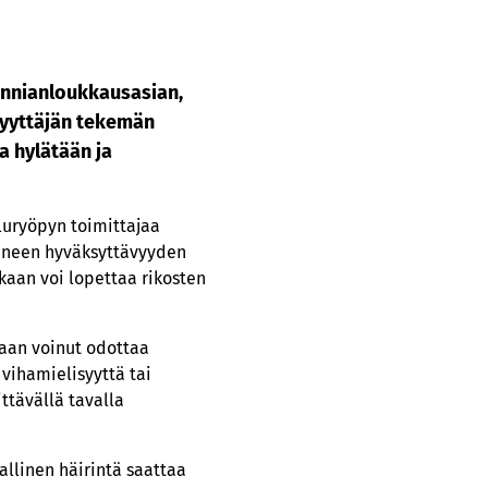
unnianloukkausasian,
syyttäjän tekemän
a hylätään ja
luryöpyn toimittajaa
täneen hyväksyttävyyden
kaan voi lopettaa rikosten
uaan voinut odottaa
 vihamielisyyttä tai
ttävällä tavalla
allinen häirintä saattaa