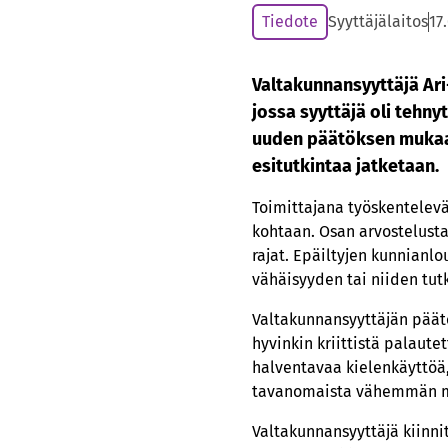
Tiedote
Syyttäjälaitos
17
Valtakunnansyyttäjä Ari
jossa syyttäjä oli tehn
uuden päätöksen mukaan 
esitutkintaa jatketaan.
Toimittajana työskentelevä
kohtaan. Osan arvostelusta
rajat. Epäiltyjen kunnianl
vähäisyyden tai niiden tut
Valtakunnansyyttäjän päät
hyvinkin kriittistä palaute
halventavaa kielenkäyttöä,
tavanomaista vähemmän mo
Valtakunnansyyttäjä kiinni