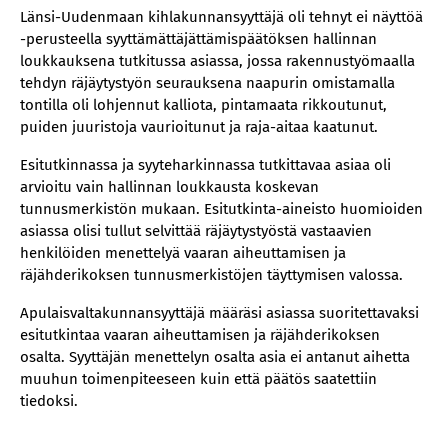
Länsi-Uudenmaan kihlakunnansyyttäjä oli tehnyt ei näyttöä
-perusteella syyttämättäjättämispäätöksen hallinnan
loukkauksena tutkitussa asiassa, jossa rakennustyömaalla
tehdyn räjäytystyön seurauksena naapurin omistamalla
tontilla oli lohjennut kalliota, pintamaata rikkoutunut,
puiden juuristoja vaurioitunut ja raja-aitaa kaatunut.
Esitutkinnassa ja syyteharkinnassa tutkittavaa asiaa oli
arvioitu vain hallinnan loukkausta koskevan
tunnusmerkistön mukaan. Esitutkinta-aineisto huomioiden
asiassa olisi tullut selvittää räjäytystyöstä vastaavien
henkilöiden menettelyä vaaran aiheuttamisen ja
räjähderikoksen tunnusmerkistöjen täyttymisen valossa.
Apulaisvaltakunnansyyttäjä määräsi asiassa suoritettavaksi
esitutkintaa vaaran aiheuttamisen ja räjähderikoksen
osalta. Syyttäjän menettelyn osalta asia ei antanut aihetta
muuhun toimenpiteeseen kuin että päätös saatettiin
tiedoksi.