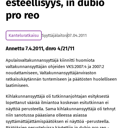
esteellisyys, in dubio
pro reo
Kanteluratkaisu
Syyttäjälaitos
07.04.2011
Annettu 7.4.2011, dnro 4/21/11
Apulaisvaltakunnansyyttäjä kiinnitti huomiota
valtakunnansyyttäjän ohjeiden VKS:2007:4 ja 2007:2
noudattamiseen, Valtakunnansyyttäjänviraston
ratkaisukäytännän tuntemiseen ja päätösten huolelliseen
laatimiseen.
Kihlakunnansyyttäjä oli tutkinnanjohtajan esityksestä
lopettanut väärää ilmiantoa koskevan esitutkinnan ei
näyttöä perusteella. Sama kihlakunnansyyttäjä oli tehnyt
niin sanotussa pääasiana olleessa asiassa
syyttämättäjättämispäätöksen ei näyttöä -perusteella.
Päätöksien perusteluissa käytettiin in dubio pro reo -