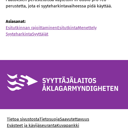
perustetta, jota ei syyteharkintavaiheessa pidä käyttää.
Asiasanat:
Esitutkinnan rajoittaminen
Esitutkinta
Menettely
Syyteharkinta
Syyttäjät
Tietoa sivustosta
Tietosuoja
Saavutettavuus
Evästeet ja kävijäseuranta
Kuvapankki