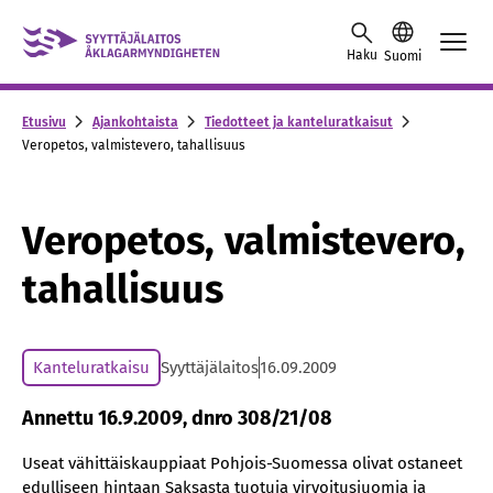
Skip to content -saavutettavuusohje
Haku
Suomi
Etusivu
Ajankohtaista
Tiedotteet ja kanteluratkaisut
Veropetos, valmistevero, tahallisuus
Veropetos, valmistevero,
tahallisuus
Kanteluratkaisu
Syyttäjälaitos
16.09.2009
Annettu 16.9.2009, dnro 308/21/08
Useat vähittäiskauppiaat Pohjois-Suomessa olivat ostaneet
edulliseen hintaan Saksasta tuotuja virvoitusjuomia ja