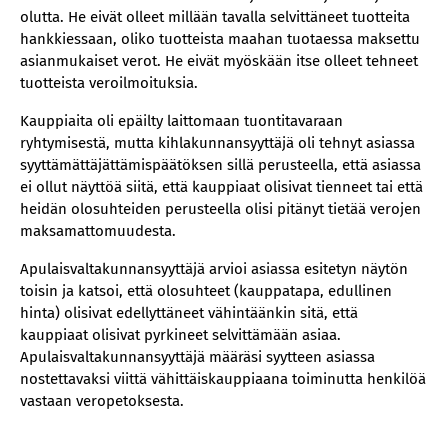
olutta. He eivät olleet millään tavalla selvittäneet tuotteita
hankkiessaan, oliko tuotteista maahan tuotaessa maksettu
asianmukaiset verot. He eivät myöskään itse olleet tehneet
tuotteista veroilmoituksia.
Kauppiaita oli epäilty laittomaan tuontitavaraan
ryhtymisestä, mutta kihlakunnansyyttäjä oli tehnyt asiassa
syyttämättäjättämispäätöksen sillä perusteella, että asiassa
ei ollut näyttöä siitä, että kauppiaat olisivat tienneet tai että
heidän olosuhteiden perusteella olisi pitänyt tietää verojen
maksamattomuudesta.
Apulaisvaltakunnansyyttäjä arvioi asiassa esitetyn näytön
toisin ja katsoi, että olosuhteet (kauppatapa, edullinen
hinta) olisivat edellyttäneet vähintäänkin sitä, että
kauppiaat olisivat pyrkineet selvittämään asiaa.
Apulaisvaltakunnansyyttäjä määräsi syytteen asiassa
nostettavaksi viittä vähittäiskauppiaana toiminutta henkilöä
vastaan veropetoksesta.