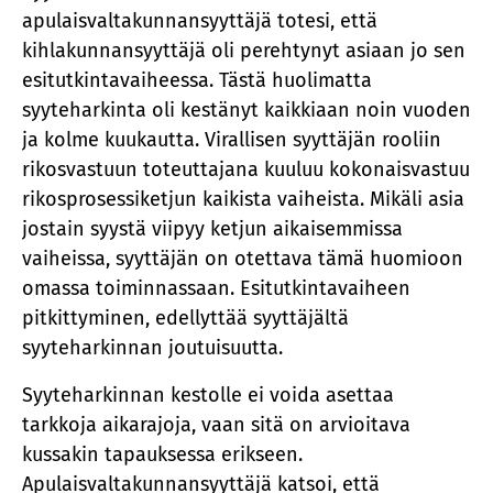
apulaisvaltakunnansyyttäjä totesi, että
kihlakunnansyyttäjä oli perehtynyt asiaan jo sen
esitutkintavaiheessa. Tästä huolimatta
syyteharkinta oli kestänyt kaikkiaan noin vuoden
ja kolme kuukautta. Virallisen syyttäjän rooliin
rikosvastuun toteuttajana kuuluu kokonaisvastuu
rikosprosessiketjun kaikista vaiheista. Mikäli asia
jostain syystä viipyy ketjun aikaisemmissa
vaiheissa, syyttäjän on otettava tämä huomioon
omassa toiminnassaan. Esitutkintavaiheen
pitkittyminen, edellyttää syyttäjältä
syyteharkinnan joutuisuutta.
Syyteharkinnan kestolle ei voida asettaa
tarkkoja aikarajoja, vaan sitä on arvioitava
kussakin tapauksessa erikseen.
Apulaisvaltakunnansyyttäjä katsoi, että