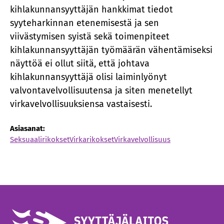
kihlakunnansyyttäjän hankkimat tiedot
syyteharkinnan etenemisestä ja sen
viivästymisen syistä sekä toimenpiteet
kihlakunnansyyttäjän työmäärän vähentämiseksi
näyttöä ei ollut siitä, että johtava
kihlakunnansyyttäjä olisi laiminlyönyt
valvontavelvollisuutensa ja siten menetellyt
virkavelvollisuuksiensa vastaisesti.
Asiasanat:
Seksuaalirikokset
Virkarikokset
Virkavelvollisuus