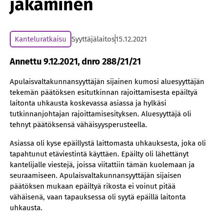
jakaminen
Kanteluratkaisu
Syyttäjälaitos
15.12.2021
Annettu 9.12.2021, dnro 288/21/21
Apulaisvaltakunnansyyttäjän sijainen kumosi aluesyyttäjän
tekemän päätöksen esitutkinnan rajoittamisesta epäiltyä
laitonta uhkausta koskevassa asiassa ja hylkäsi
tutkinnanjohtajan rajoittamisesityksen. Aluesyyttäjä oli
tehnyt päätöksensä vähäisyysperusteella.
Asiassa oli kyse epäillystä laittomasta uhkauksesta, joka oli
tapahtunut etäviestintä käyttäen. Epäilty oli lähettänyt
kantelijalle viestejä, joissa viitattiin tämän kuolemaan ja
seuraamiseen. Apulaisvaltakunnansyyttäjän sijaisen
päätöksen mukaan epäiltyä rikosta ei voinut pitää
vähäisenä, vaan tapauksessa oli syytä epäillä laitonta
uhkausta.