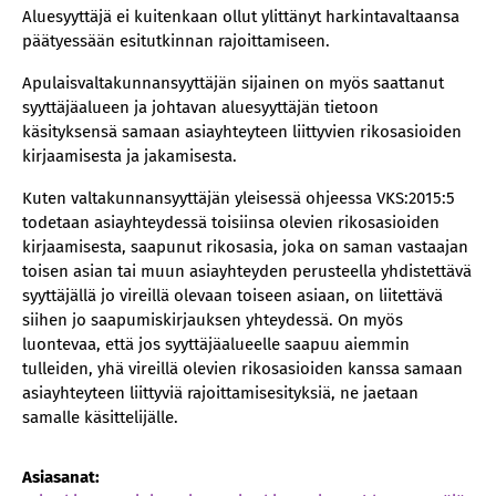
Aluesyyttäjä ei kuitenkaan ollut ylittänyt harkintavaltaansa
päätyessään esitutkinnan rajoittamiseen.
Apulaisvaltakunnansyyttäjän sijainen on myös saattanut
syyttäjäalueen ja johtavan aluesyyttäjän tietoon
käsityksensä samaan asiayhteyteen liittyvien rikosasioiden
kirjaamisesta ja jakamisesta.
Kuten valtakunnansyyttäjän yleisessä ohjeessa VKS:2015:5
todetaan asiayhteydessä toisiinsa olevien rikosasioiden
kirjaamisesta, saapunut rikosasia, joka on saman vastaajan
toisen asian tai muun asiayhteyden perusteella yhdistettävä
syyttäjällä jo vireillä olevaan toiseen asiaan, on liitettävä
siihen jo saapumiskirjauksen yhteydessä. On myös
luontevaa, että jos syyttäjäalueelle saapuu aiemmin
tulleiden, yhä vireillä olevien rikosasioiden kanssa samaan
asiayhteyteen liittyviä rajoittamisesityksiä, ne jaetaan
samalle käsittelijälle.​​​​​​​
Asiasanat: