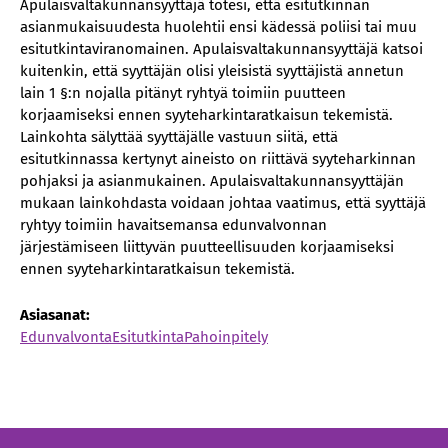
Apulaisvaltakunnansyyttäjä totesi, että esitutkinnan
asianmukaisuudesta huolehtii ensi kädessä poliisi tai muu
esitutkintaviranomainen. Apulaisvaltakunnansyyttäjä katsoi
kuitenkin, että syyttäjän olisi yleisistä syyttäjistä annetun
lain 1 §:n nojalla pitänyt ryhtyä toimiin puutteen
korjaamiseksi ennen syyteharkintaratkaisun tekemistä.
Lainkohta sälyttää syyttäjälle vastuun siitä, että
esitutkinnassa kertynyt aineisto on riittävä syyteharkinnan
pohjaksi ja asianmukainen. Apulaisvaltakunnansyyttäjän
mukaan lainkohdasta voidaan johtaa vaatimus, että syyttäjä
ryhtyy toimiin havaitsemansa edunvalvonnan
järjestämiseen liittyvän puutteellisuuden korjaamiseksi
ennen syyteharkintaratkaisun tekemistä.
Asiasanat:
Edunvalvonta
Esitutkinta
Pahoinpitely