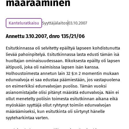
määrääminen
Kanteluratkaisu
Syyttäjälaitos
03.10.2007
Annettu 3.10.2007, dnro 135/21/06
Esitutkinnassa oli selvitetty epäiltyä lapseen kohdistunutta
lievää pahoinpitelyä. Esitutkinnassa lasta edusti tämän isä
huoltajan ominaisuudessaan. Rikoksesta epäilty oli lapsen
äitipuoli, joka oli naimisissa lapsen isän kanssa.
Holhoustoimesta annetun lain 32 §:n 2 momentin mukaan
edunvalvoja ei saa edustaa päämiestään, jos vastapuolena
on esimerkiksi edunvalvojan puoliso. Tämän vuoksi
asianomistajalle olisi pitänyt määrätä edunvalvoja. Näin ei
ollut menetelty poliisin toimesta esitutkinnan aikana eikä
myöskään syyttäjä ollut ryhtynyt toimiin edunvalvojan
määräämiseksi, kun esitutkinta oli siirtynyt hänelle
syyteharkintaa varten.