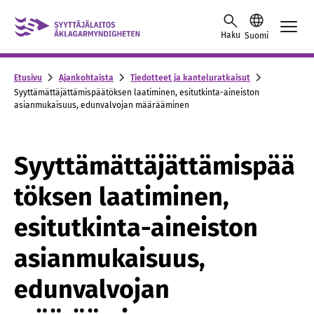
Skip to content -saavutettavuusohje
Haku
Suomi
Etusivu
Ajankohtaista
Tiedotteet ja kanteluratkaisut
Syyttämättäjättämispäätöksen laatiminen, esitutkinta-aineiston
asianmukaisuus, edunvalvojan määrääminen
Syyttämättäjättämispää
töksen laatiminen,
esitutkinta-aineiston
asianmukaisuus,
edunvalvojan