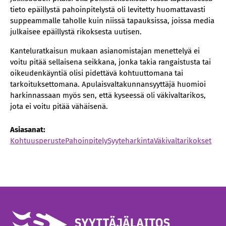
tieto epäillystä pahoinpitelystä oli levitetty huomattavasti
suppeammalle taholle kuin niissä tapauksissa, joissa media
julkaisee epäillystä rikoksesta uutisen.
Kanteluratkaisun mukaan asianomistajan menettelyä ei
voitu pitää sellaisena seikkana, jonka takia rangaistusta tai
oikeudenkäyntiä olisi pidettävä kohtuuttomana tai
tarkoituksettomana. Apulaisvaltakunnansyyttäjä huomioi
harkinnassaan myös sen, että kyseessä oli väkivaltarikos,
jota ei voitu pitää vähäisenä.
Asiasanat:
Kohtuusperuste
Pahoinpitely
Syyteharkinta
Väkivaltarikokset