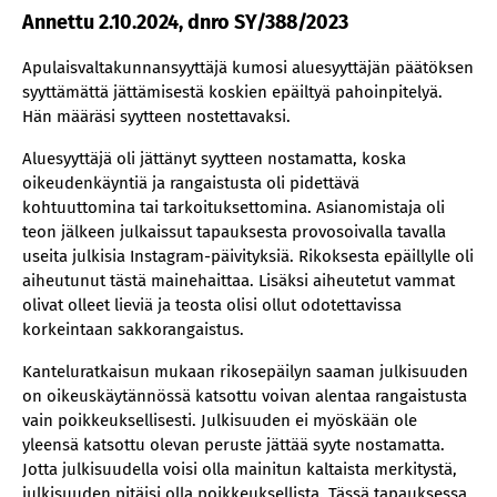
Annettu 2.10.2024, dnro SY/388/2023
Apulaisvaltakunnansyyttäjä kumosi aluesyyttäjän päätöksen
syyttämättä jättämisestä koskien epäiltyä pahoinpitelyä.
Hän määräsi syytteen nostettavaksi.
Aluesyyttäjä oli jättänyt syytteen nostamatta, koska
oikeudenkäyntiä ja rangaistusta oli pidettävä
kohtuuttomina tai tarkoituksettomina. Asianomistaja oli
teon jälkeen julkaissut tapauksesta provosoivalla tavalla
useita julkisia Instagram-päivityksiä. Rikoksesta epäillylle oli
aiheutunut tästä mainehaittaa. Lisäksi aiheutetut vammat
olivat olleet lieviä ja teosta olisi ollut odotettavissa
korkeintaan sakkorangaistus.
Kanteluratkaisun mukaan rikosepäilyn saaman julkisuuden
on oikeuskäytännössä katsottu voivan alentaa rangaistusta
vain poikkeuksellisesti. Julkisuuden ei myöskään ole
yleensä katsottu olevan peruste jättää syyte nostamatta.
Jotta julkisuudella voisi olla mainitun kaltaista merkitystä,
julkisuuden pitäisi olla poikkeuksellista. Tässä tapauksessa