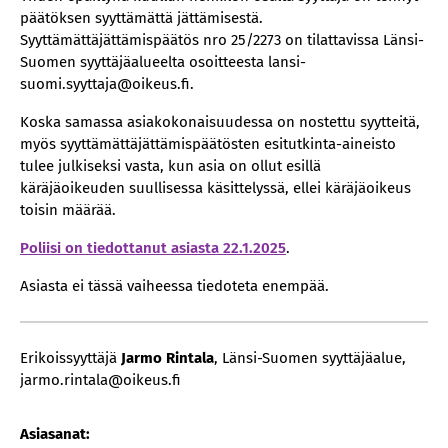
päätöksen syyttämättä jättämisestä.
Syyttämättäjättämispäätös nro 25/2273 on tilattavissa Länsi-
Suomen syyttäjäalueelta osoitteesta lansi-
suomi.syyttaja@oikeus.fi.
Koska samassa asiakokonaisuudessa on nostettu syytteitä,
myös syyttämättäjättämispäätösten esitutkinta-aineisto
tulee julkiseksi vasta, kun asia on ollut esillä
käräjäoikeuden suullisessa käsittelyssä, ellei käräjäoikeus
toisin määrää.
Poliisi on tiedottanut asiasta 22.1.2025
.
Asiasta ei tässä vaiheessa tiedoteta enempää.
Erikoissyyttäjä
Jarmo Rintala
, Länsi-Suomen syyttäjäalue,
jarmo.rintala@oikeus.fi
Asiasanat: