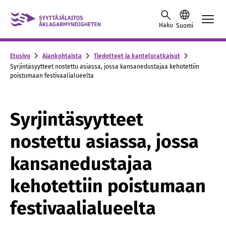
Skip to content -saavutettavuusohje
Haku
Suomi
Etusivu
Ajankohtaista
Tiedotteet ja kanteluratkaisut
Syrjintäsyytteet nostettu asiassa, jossa kansanedustajaa kehotettiin
poistumaan festivaalialueelta
Syrjintäsyytteet
nostettu asiassa, jossa
kansanedustajaa
kehotettiin poistumaan
festivaalialueelta