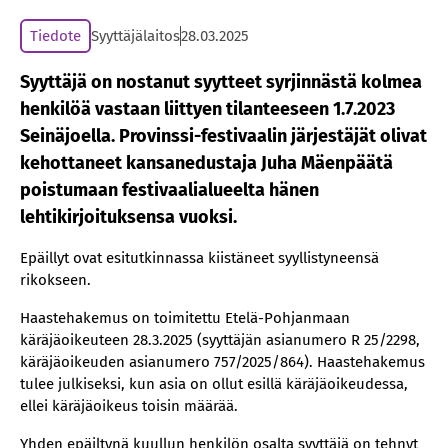
Tiedote
Syyttäjälaitos
28.03.2025
Syyttäjä on nostanut syytteet syrjinnästä kolmea
henkilöä vastaan liittyen tilanteeseen 1.7.2023
Seinäjoella. Provinssi-festivaalin järjestäjät olivat
kehottaneet kansanedustaja Juha Mäenpäätä
poistumaan festivaalialueelta hänen
lehtikirjoituksensa vuoksi.
Epäillyt ovat esitutkinnassa kiistäneet syyllistyneensä
rikokseen.
Haastehakemus on toimitettu Etelä-Pohjanmaan
käräjäoikeuteen 28.3.2025 (syyttäjän asianumero R 25/2298,
käräjäoikeuden asianumero 757/2025/864). Haastehakemus
tulee julkiseksi, kun asia on ollut esillä käräjäoikeudessa,
ellei käräjäoikeus toisin määrää.
Yhden epäiltynä kuullun henkilön osalta syyttäjä on tehnyt