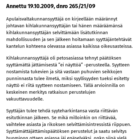
Annettu 19.10.2009, dnro 265/21/09
Apulaisvaltakunnansyyttäjä on kirjeellään määrännyt
johtavan kihlakunnansyyttäjän tai hänen määräämänsä
kihlakunnansyyttäjän selvittämään lisätutkinnan
mahdollisuuden ja sen jälkeen hoitamaan syyttäjäntehtävät
kantelun kohteena olevassa asiassa kaikissa oikeusasteissa.
Kihlakunnansyyttäjä oli petosasiassa tehnyt päätöksen
syyttämättä jättämisestä ”ei näyttöä” -perusteella. Syytteen
nostamista tukevien ja sitä vastaan puhuvien seikkojen
punninnasta tulee ilmetä, miksi syyllisyyden tueksi esitetty
näyttö ei riitä syytteen nostamiseen. Tällä arvioinnilla on
keskeinen merkitys ratkaisun perustelujen
vakuuttavuudelle.
Syyttäjän tulee tehdä syyteharkintansa vasta riittävän
esitutkinnan jälkeen. Se mikä milloinkin on riittävää,
vaihtelee asiasta ja rikoksen selvittämisintressistä riippuen.
Syyttämättäjättämispäätöksen perustelut ja saatu selvitys
huomioon ottaen asiassa jäi epäselväksi, onko siinä vielä