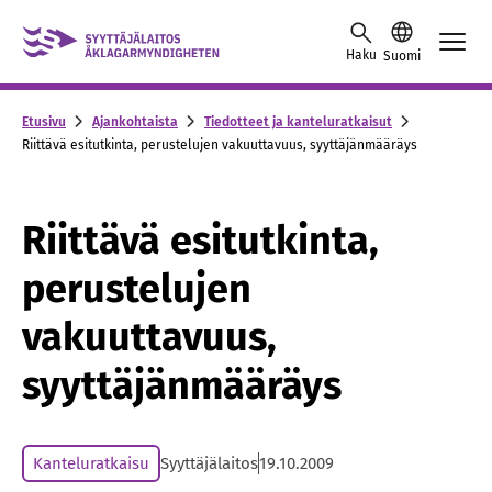
Skip to content -saavutettavuusohje
Haku
Suomi
Etusivu
Ajankohtaista
Tiedotteet ja kanteluratkaisut
Riittävä esitutkinta, perustelujen vakuuttavuus, syyttäjänmääräys
Riittävä esitutkinta,
perustelujen
vakuuttavuus,
syyttäjänmääräys
Kanteluratkaisu
Syyttäjälaitos
19.10.2009