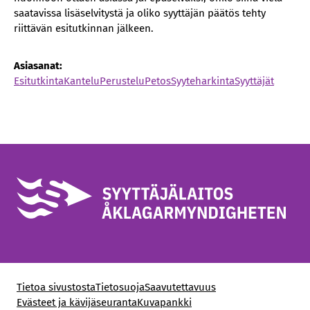
saatavissa lisäselvitystä ja oliko syyttäjän päätös tehty
riittävän esitutkinnan jälkeen.
Asiasanat:
Esitutkinta
Kantelu
Perustelu
Petos
Syyteharkinta
Syyttäjät
Tietoa sivustosta
Tietosuoja
Saavutettavuus
Evästeet ja kävijäseuranta
Kuvapankki