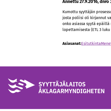
Annettu 27.9.2016, dnro
Kumottu syyttäjän prosessu
josta poliisi oli kirjannut
onko asiassa syytä epäillä 
lopettamisesta (ETL 3 luku
Asiasanat:
Esitutkinta
Menet