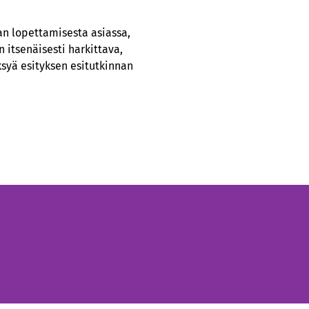
an lopettamisesta asiassa,
n itsenäisesti harkittava,
ksyä esityksen esitutkinnan