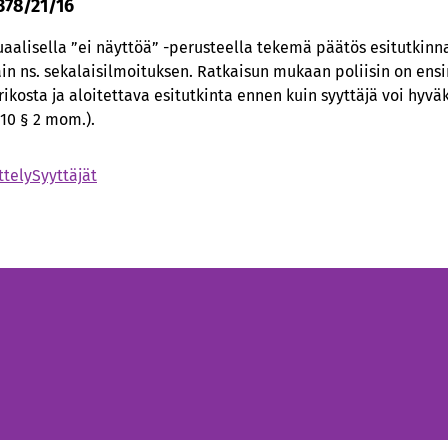
 378/21/16
aalisella ”ei näyttöä” -perusteella tekemä päätös esitutkinn
 vain ns. sekalaisilmoituksen. Ratkaisun mukaan poliisin on ensi
rikosta ja aloitettava esitutkinta ennen kuin syyttäjä voi hyvä
 10 § 2 mom.).
tely
Syyttäjät