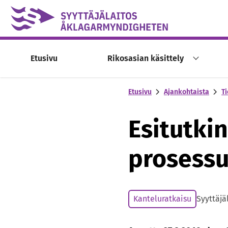
Skip to content -saavutettavuusohje
Etusivu
Rikosasian käsittely
Etusivu
Ajankohtaista
Ti
Esitutki
prosessu
Kanteluratkaisu
Syyttäjä