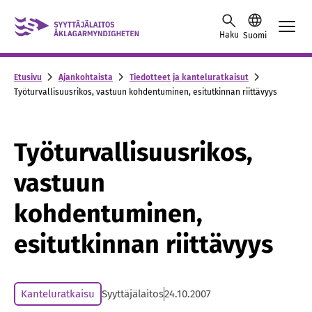
Skip to content -saavutettavuusohje
Haku
Suomi
Etusivu
Ajankohtaista
Tiedotteet ja kanteluratkaisut
Työturvallisuusrikos, vastuun kohdentuminen, esitutkinnan riittävyys
Työturvallisuusrikos,
vastuun
kohdentuminen,
esitutkinnan riittävyys
Kanteluratkaisu
Syyttäjälaitos
24.10.2007