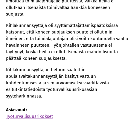
ilmoittaa toimialajohtajalle puutteista, vaikka heillä ei
ollutkaan itsenäistä toimivaltaa hankkia koneeseen
suojusta.
Kihlakunnansyyttäjä oli syyttämättäjättämispäätöksissä
katsonut, että koneen suojauksen puute ei ollut niin
ilmeinen, että toimialajohtajan olisi voitu kohtuudella vaatia
havainneen puutteen. Työnjohtajien vastuuasema ei
täyttynyt, koska heillä ei ollut itsenäistä mahdollisuutta
päättää koneen suojauksesta.
Kihlakunnansyyttäjän tietoon saatettiin
apulaisvaltakunnansyyttäjän käsitys vastuun
kohdentumisesta ja sen arvioimiseksi vaadittavista
esitutkintatiedoista työturvallisuusrikosasian
syyteharkinnassa.
Asiasanat:
Työturvallisuusrikokset