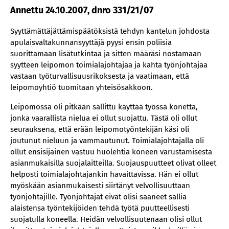
Annettu 24.10.2007, dnro 331/21/07
Syyttämättäjättämispäätöksistä tehdyn kantelun johdosta
apulaisvaltakunnansyyttäjä pyysi ensin poliisia
suorittamaan lisätutkintaa ja sitten määräsi nostamaan
syytteen leipomon toimialajohtajaa ja kahta työnjohtajaa
vastaan työturvallisuusrikoksesta ja vaatimaan, että
leipomoyhtiö tuomitaan yhteisösakkoon.
Leipomossa oli pitkään sallittu käyttää työssä konetta,
jonka vaarallista nielua ei ollut suojattu. Tästä oli ollut
seurauksena, että erään leipomotyöntekijän käsi oli
joutunut nieluun ja vammautunut. Toimialajohtajalla oli
ollut ensisijainen vastuu huolehtia koneen varustamisesta
asianmukaisilla suojalaitteilla. Suojauspuutteet olivat olleet
helposti toimialajohtajankin havaittavissa. Hän ei ollut
myöskään asianmukaisesti siirtänyt velvollisuuttaan
työnjohtajille. Työnjohtajat eivät olisi saaneet sallia
alaistensa työntekijöiden tehdä työtä puutteellisesti
suojatulla koneella. Heidän velvollisuutenaan olisi ollut