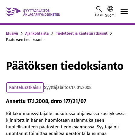
Skip to content -saavutettavuusohje
Haku
Suomi
Etusivu
Ajankohtaista
Tiedotteet ja kanteluratkaisut
Päätöksen tiedoksianto
Päätöksen tiedoksianto
Kanteluratkaisu
Syyttäjälaitos
17.01.2008
Annettu 17.1.2008, dnro 177/21/07
Kihlakunnansyyttäjälle lausutussa ohjaavassa käsityksessä
kiinnitettiin hänen huomiotaan asianmukaiseen
huolellisuuteen päätösten tiedoksiannossa. Syyttäjä oli
unohtanut toimittaa epäiltyä perätöntä lausumaa