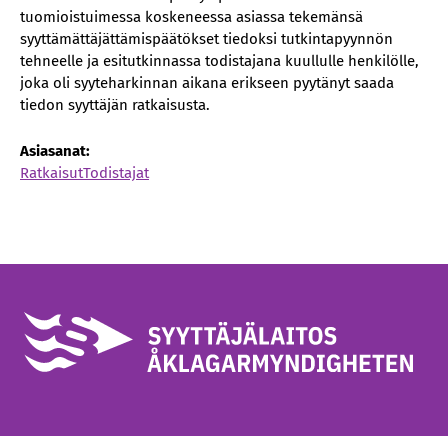
tuomioistuimessa koskeneessa asiassa tekemänsä
syyttämättäjättämispäätökset tiedoksi tutkintapyynnön
tehneelle ja esitutkinnassa todistajana kuullulle henkilölle,
joka oli syyteharkinnan aikana erikseen pyytänyt saada
tiedon syyttäjän ratkaisusta.
Asiasanat:
Ratkaisut
Todistajat