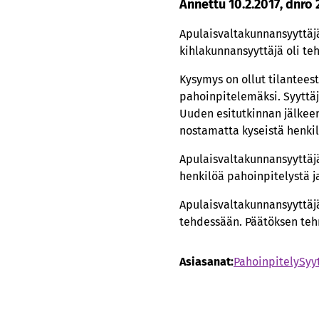
Annettu 10.2.2017, dnro
Apulaisvaltakunnansyyttäjä
kihlakunnansyyttäjä oli te
Kysymys on ollut tilanteest
pahoinpitelemäksi. Syyttäjä
Uuden esitutkinnan jälkeen,
nostamatta kyseistä henkil
Apulaisvaltakunnansyyttäjä
henkilöä pahoinpitelystä j
Apulaisvaltakunnansyyttäjä
tehdessään. Päätöksen tehn
Asiasanat:
Pahoinpitely
Syy