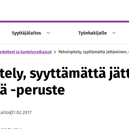
Syyttäjälaitos
Työnhakijalle
edotteet ja kanteluratkaisut
Pahoinpitely, syyttämättä jättäminen, 
tely, syyttämättä jä
öä -peruste
laitos
17.02.2017