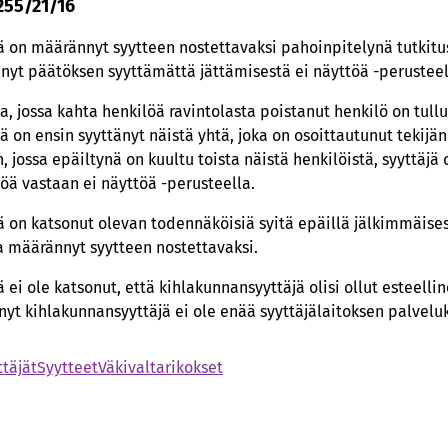
 255/21/16
 on määrännyt syytteen nostettavaksi pahoinpitelynä tutkitus
hnyt päätöksen syyttämättä jättämisestä ei näyttöä -perusteel
a, jossa kahta henkilöä ravintolasta poistanut henkilö on tullu
 on ensin syyttänyt näistä yhtä, joka on osoittautunut tekijän
 jossa epäiltynä on kuultu toista näistä henkilöistä, syyttäjä 
öä vastaan ei näyttöä -perusteella.
 on katsonut olevan todennäköisiä syitä epäillä jälkimmäises
a määrännyt syytteen nostettavaksi.
 ei ole katsonut, että kihlakunnansyyttäjä olisi ollut esteell
yt kihlakunnansyyttäjä ei ole enää syyttäjälaitoksen palvelu
ttäjät
Syytteet
Väkivaltarikokset