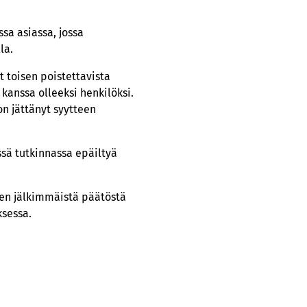
sa asiassa, jossa
la.
t toisen poistettavista
 kanssa olleeksi henkilöksi.
on jättänyt syytteen
sä tutkinnassa epäiltyä
inen jälkimmäistä päätöstä
ksessa.