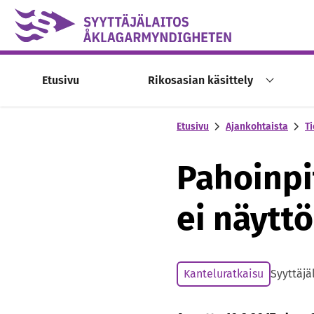
Skip to content -saavutettavuusohje
Etusivu
Rikosasian käsittely
Etusivu
Ajankohtaista
Ti
Pahoinpi
ei näytt
Kanteluratkaisu
Syyttäjä