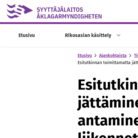
Skip to content -saavutettavuusohje
Etusivu
Rikosasian käsittely
Etusivu
Ajankohtaista
Ti
Esitutkinnan toimittamatta jä
Esitutki
jättämi
antaminen