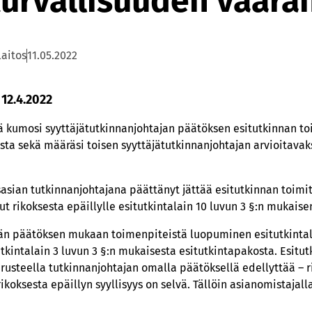
turvallisuuden vaar
laitos
11.05.2022
 12.4.2022
ä kumosi syyttäjätutkinnanjohtajan päätöksen esitutkinnan to
a sekä määräsi toisen syyttäjätutkinnanjohtajan arvioitavaks
osasian tutkinnanjohtajana päättänyt jättää esitutkinnan toimi
nut rikoksesta epäillylle esitutkintalain 10 luvun 3 §:n mukai
än päätöksen mukaan toimenpiteistä luopuminen esitutkintalai
tkintalain 3 luvun 3 §:n mukaisesta esitutkintapakosta. Esitu
usteella tutkinnanjohtajan omalla päätöksellä edellyttää – r
rikoksesta epäillyn syyllisyys on selvä. Tällöin asianomistajal