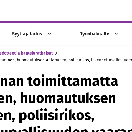
Syyttäjälaitos
Työnhakijalle
edotteet ja kanteluratkaisut
ttäminen, huomautuksen antaminen, poliisirikos, liikenneturvallisuud
nnan toimittamatta
nen, huomautuksen
, poliisirikos,