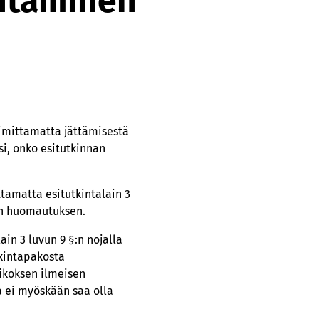
antaminen
imittamatta jättämisestä
i, onko esitutkinnan
ttamatta esitutkintalain 3
sen huomautuksen.
n 3 luvun 9 §:n nojalla
tkintapakosta
ikoksen ilmeisen
la ei myöskään saa olla