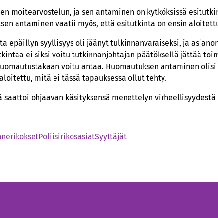
sen moitearvostelun, ja sen antaminen on kytköksissä esitutkin
en antaminen vaatii myös, että esitutkinta on ensin aloitett
a epäillyn syyllisyys oli jäänyt tulkinnanvaraiseksi, ja asianom
kintaa ei siksi voitu tutkinnanjohtajan päätöksellä jättää toi
ä huomautustakaan voitu antaa. Huomautuksen antaminen olisi 
 aloitettu, mitä ei tässä tapauksessa ollut tehty.
 saattoi ohjaavan käsityksensä menettelyn virheellisyydestä 
nnerikokset
Poliisirikosasiat
Syyttäjät