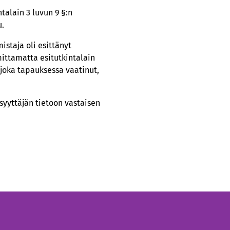
talain 3 luvun 9 §:n
u.
istaja oli esittänyt
mittamatta esitutkintalain
joka tapauksessa vaatinut,
syyttäjän tietoon vastaisen