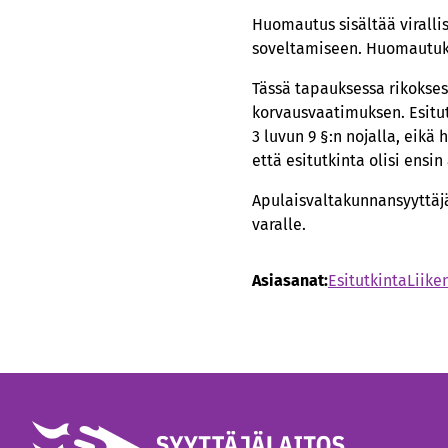
Huomautus sisältää viralli
soveltamiseen. Huomautuks
Tässä tapauksessa rikoksest
korvausvaatimuksen. Esitut
3 luvun 9 §:n nojalla, eik
että esitutkinta olisi ensin
Apulaisvaltakunnansyyttäjä
varalle.​​​​​​
Asiasanat:
Esitutkinta
Liike