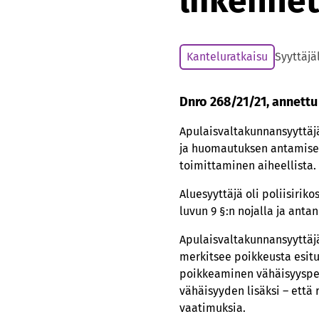
liikenne
Kanteluratkaisu
Syyttäjä
Dnro 268/21/21, annettu
Apulaisvaltakunnansyyttäj
ja huomautuksen antamisest
toimittaminen aiheellista.
Aluesyyttäjä oli poliisirik
luvun 9 §:n nojalla ja anta
Apulaisvaltakunnansyyttäj
merkitsee poikkeusta esitu
poikkeaminen vähäisyysper
vähäisyyden lisäksi – että 
vaatimuksia.