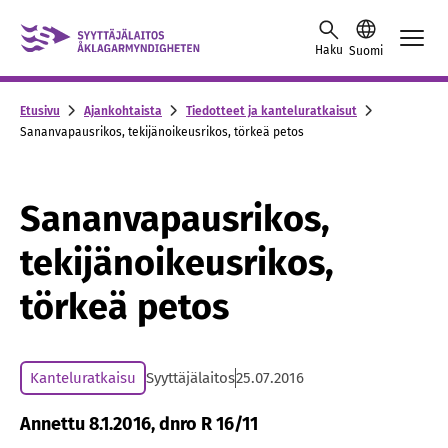
Skip to content -saavutettavuusohje
Haku
Suomi
Etusivu
Ajankohtaista
Tiedotteet ja kanteluratkaisut
Sananvapausrikos, tekijänoikeusrikos, törkeä petos
Sananvapausrikos,
tekijänoikeusrikos,
törkeä petos
Kanteluratkaisu
Syyttäjälaitos
25.07.2016
Annettu 8.1.2016, dnro R 16/11