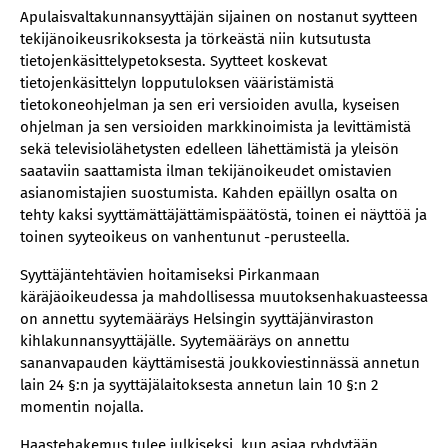
Apulaisvaltakunnansyyttäjän sijainen on nostanut syytteen
tekijänoikeusrikoksesta ja törkeästä niin kutsutusta
tietojenkäsittelypetoksesta. Syytteet koskevat
tietojenkäsittelyn lopputuloksen vääristämistä
tietokoneohjelman ja sen eri versioiden avulla, kyseisen
ohjelman ja sen versioiden markkinoimista ja levittämistä
sekä televisiolähetysten edelleen lähettämistä ja yleisön
saataviin saattamista ilman tekijänoikeudet omistavien
asianomistajien suostumista. Kahden epäillyn osalta on
tehty kaksi syyttämättäjättämispäätöstä, toinen ei näyttöä ja
toinen syyteoikeus on vanhentunut -perusteella.
Syyttäjäntehtävien hoitamiseksi Pirkanmaan
käräjäoikeudessa ja mahdollisessa muutoksenhakuasteessa
on annettu syytemääräys Helsingin syyttäjänviraston
kihlakunnansyyttäjälle. Syytemääräys on annettu
sananvapauden käyttämisestä joukkoviestinnässä annetun
lain 24 §:n ja syyttäjälaitoksesta annetun lain 10 §:n 2
momentin nojalla.
Haastehakemus tulee julkiseksi, kun asiaa ryhdytään