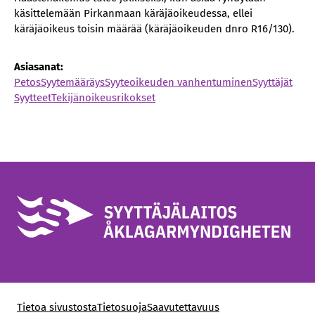
käsittelemään Pirkanmaan käräjäoikeudessa, ellei
käräjäoikeus toisin määrää (käräjäoikeuden dnro R16/130).
Asiasanat:
Petos
Syytemääräys
Syyteoikeuden vanhentuminen
Syyttäjät
Syytteet
Tekijänoikeusrikokset
Tietoa sivustosta
Tietosuoja
Saavutettavuus