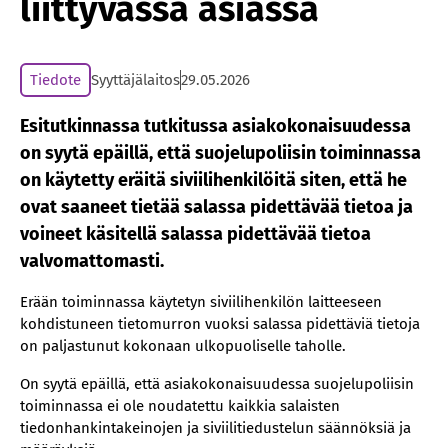
liittyvässä asiassa
Tiedote
Syyttäjälaitos
29.05.2026
Esitutkinnassa tutkitussa asiakokonaisuudessa
on syytä epäillä, että suojelupoliisin toiminnassa
on käytetty eräitä siviilihenkilöitä siten, että he
ovat saaneet tietää salassa pidettävää tietoa ja
voineet käsitellä salassa pidettävää tietoa
valvomattomasti.
Erään toiminnassa käytetyn siviilihenkilön laitteeseen
kohdistuneen tietomurron vuoksi salassa pidettäviä tietoja
on paljastunut kokonaan ulkopuoliselle taholle.
On syytä epäillä, että asiakokonaisuudessa suojelupoliisin
toiminnassa ei ole noudatettu kaikkia salaisten
tiedonhankintakeinojen ja siviilitiedustelun säännöksiä ja