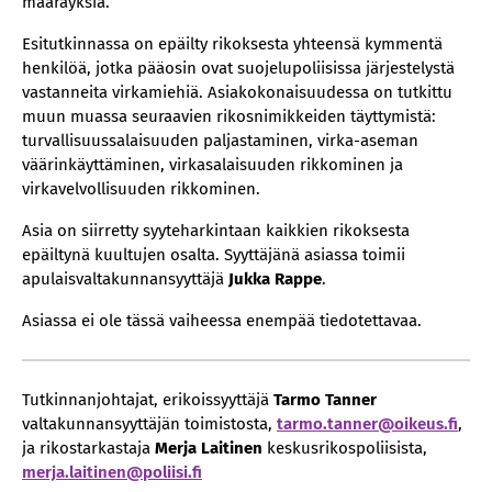
määräyksiä.
Esitutkinnassa on epäilty rikoksesta yhteensä kymmentä
henkilöä, jotka pääosin ovat suojelupoliisissa järjestelystä
vastanneita virkamiehiä. Asiakokonaisuudessa on tutkittu
muun muassa seuraavien rikosnimikkeiden täyttymistä:
turvallisuussalaisuuden paljastaminen, virka-aseman
väärinkäyttäminen, virkasalaisuuden rikkominen ja
virkavelvollisuuden rikkominen.
Asia on siirretty syyteharkintaan kaikkien rikoksesta
epäiltynä kuultujen osalta. Syyttäjänä asiassa toimii
apulaisvaltakunnansyyttäjä
Jukka Rappe
.
Asiassa ei ole tässä vaiheessa enempää tiedotettavaa.
Tutkinnanjohtajat, erikoissyyttäjä
Tarmo Tanner
valtakunnansyyttäjän toimistosta,
tarmo.tanner@oikeus.fi
,
ja rikostarkastaja
Merja Laitinen
keskusrikospoliisista,
merja.laitinen@poliisi.fi