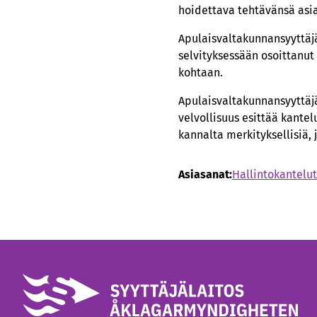
hoidettava tehtävänsä asia
Apulaisvaltakunnansyyttäjä 
selvityksessään osoittanu
kohtaan.
Apulaisvaltakunnansyyttäjä 
velvollisuus esittää kantel
kannalta merkityksellisiä, j
Asiasanat:
Hallintokantelut