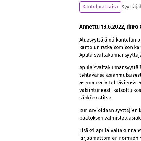
Kanteluratkaisu
Syyttäjä
Annettu 13.6.2022, dnro
Aluesyyttäjä oli kantelun p
kantelun ratkaisemisen kan
Apulaisvaltakunnansyyttäj
Apulaisvaltakunnansyyttäjä
tehtävänsä asianmukaisest
asemansa ja tehtäviensä e
vakiintuneesti katsottu ko
sähköpostitse.
Kun arvioidaan syyttäjien 
päätöksen valmisteluasiakir
Lisäksi apulaivaltakunnansy
kirjaamattomien normien mu