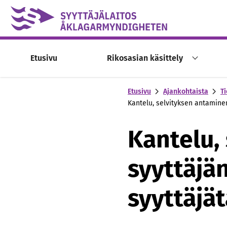
Skip to content -saavutettavuusohje
Etusivu
Rikosasian käsittely
Etusivu
Ajankohtaista
Ti
Kantelu, selvityksen antaminen
Kantelu,
syyttäjän
syyttäjä