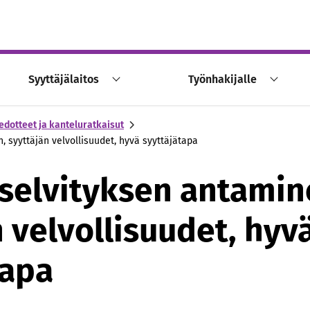
Syyttäjälaitos
Työnhakijalle
edotteet ja kanteluratkaisut
, syyttäjän velvollisuudet, hyvä syyttäjätapa
 selvityksen antamin
 velvollisuudet, hyv
tapa