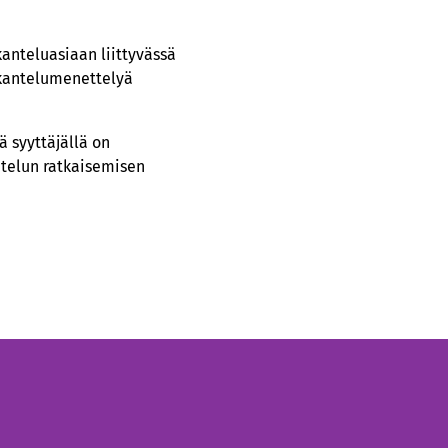
kanteluasiaan liittyvässä
 kantelumenettelyä
ä syyttäjällä on
antelun ratkaisemisen