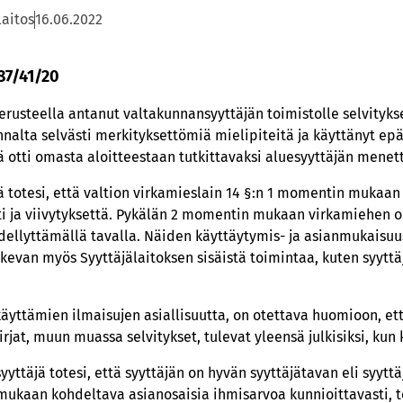
laitos
16.06.2022
 87/41/20
erusteella antanut valtakunnansyyttäjän toimistolle selvitykse
nalta selvästi merkityksettömiä mielipiteitä ja käyttänyt epäa
ä otti omasta aloitteestaan tutkittavaksi aluesyyttäjän mene
 totesi, että valtion virkamieslain 14 §:n 1 momentin mukaan
i ja viivytyksettä. Pykälän 2 momentin mukaan virkamiehen o
dellyttämällä tavalla. Näiden käyttäytymis- ja asianmukaisu
skevan myös Syyttäjälaitoksen sisäistä toimintaa, kuten syyttä
käyttämien ilmaisujen asiallisuutta, on otettava huomioon, e
jat, muun muassa selvitykset, tulevat yleensä julkisiksi, kun 
yttäjä totesi, että syyttäjän on hyvän syyttäjätavan eli syytt
kaan kohdeltava asianosaisia ihmisarvoa kunnioittavasti, toi