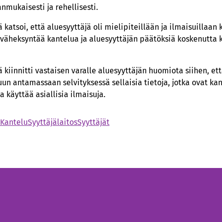
nmukaisesti ja rehellisesti.
katsoi, että aluesyyttäjä oli mielipiteillään ja ilmaisuillaan 
t väheksyntää kantelua ja aluesyyttäjän päätöksiä koskenutta
kiinnitti vastaisen varalle aluesyyttäjän huomiota siihen, ett
uun antamassaan selvityksessä sellaisia tietoja, jotka ovat k
a käyttää asiallisia ilmaisuja.
Kantelu
Syyttäjälaitos
Syyttäjät