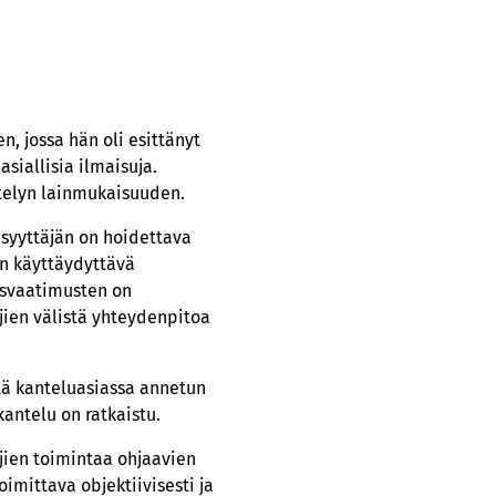
n, jossa hän oli esittänyt
siallisia ilmaisuja.
ttelyn lainmukaisuuden.
 syyttäjän on hoidettava
n käyttäydyttävä
usvaatimusten on
jien välistä yhteydenpitoa
ttä kanteluasiassa annetun
kantelu on ratkaistu.
äjien toimintaa ohjaavien
mittava objektiivisesti ja