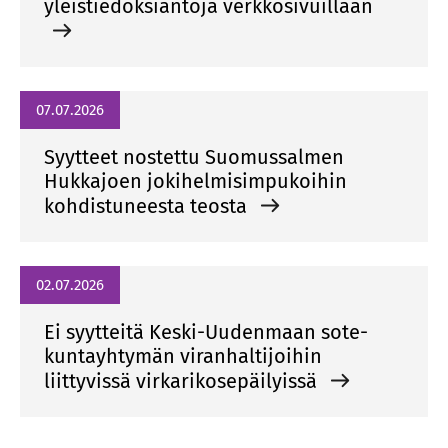
yleistiedoksiantoja verkkosivuillaan
07.07.2026
Syytteet nostettu Suomussalmen
Hukkajoen jokihelmisimpukoihin
kohdistuneesta teosta
02.07.2026
Ei syytteitä Keski-Uudenmaan sote-
kuntayhtymän viranhaltijoihin
liittyvissä virkarikosepäilyissä