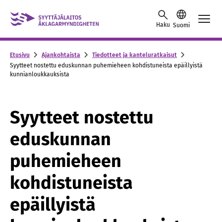
Skip to content -saavutettavuusohje
Haku
Suomi
Etusivu
Ajankohtaista
Tiedotteet ja kanteluratkaisut
Syytteet nostettu eduskunnan puhemieheen kohdistuneista epäillyistä
kunnianloukkauksista
Syytteet nostettu
eduskunnan
puhemieheen
kohdistuneista
epäillyistä