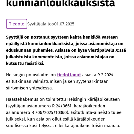
kunnianloukkauksista
Tiedote
Syyttäjälaitos
01.07.2025
Syyttäjä on nostanut syytteen kahta henkilöä vastaan
epäillyistä kunnianloukkauksista, joissa asianomistaja on
eduskunnan puhemies. Asiassa on kyse viestipalvelu X:ssä
julkaistuista kommenteista, joissa asianomistajaa on
kutsuttu fasistiksi.
Helsingin poliisilaitos on
tiedottanut
asiasta 9.2.2024
esitutkinnan valmistumisen ja sen syyteharkintaan
siirtymisen yhteydessä.
Haastehakemus on toimitettu Helsingin käräjäoikeuteen
(syyttäjän asianumero R 24/3661, käräjäoikeuden
asianumero R 706/2025/10360). Esitutkinta-aineisto tulee
julkiseksi, kun asia on ollut esillä käräjäoikeuden
suullisessa käsittelyssä, ellei käräjäoikeus toisin määrää.