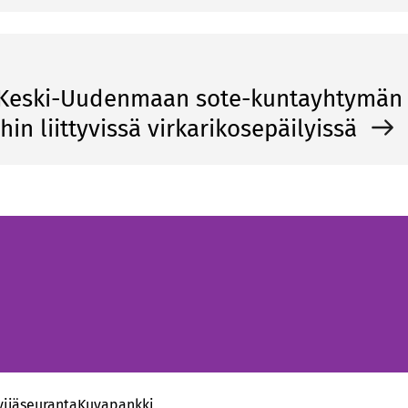
ä Keski-Uudenmaan sote-kuntayhtymän
ihin liittyvissä virkarikosepäilyissä
vijäseuranta
Kuvapankki