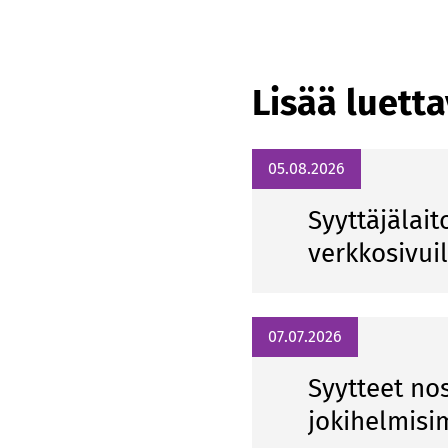
Lisää luett
05.08.2026
Syyttäjälait
verkkosivui
07.07.2026
Syytteet n
jokihelmisi