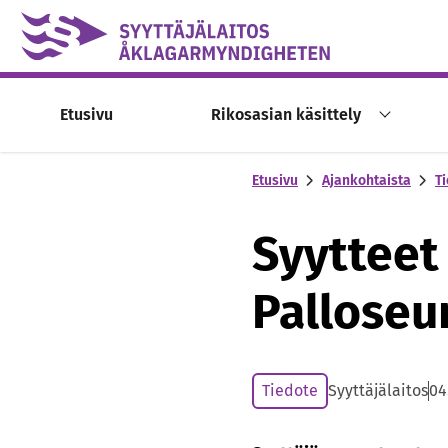
Skip to content -saavutettavuusohje
Etusivu
Rikosasian käsittely
Etusivu
Ajankohtaista
Ti
Syytteet
Palloseur
Tiedote
Syyttäjälaitos
04