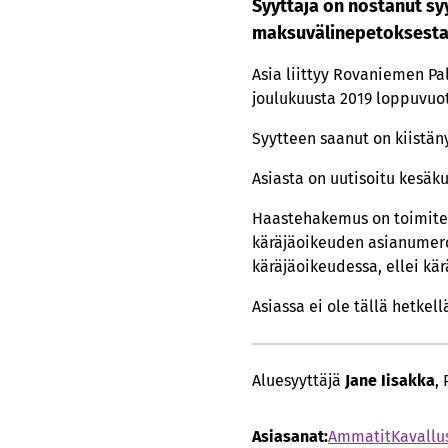
Syyttäjä on nostanut sy
maksuvälinepetoksesta
Asia liittyy Rovaniemen Pa
joulukuusta 2019 loppuvuo
Syytteen saanut on kiistäny
Asiasta on uutisoitu kesäk
Haastehakemus on toimitet
käräjäoikeuden asianumero 
käräjäoikeudessa, ellei kär
Asiassa ei ole tällä hetke
Aluesyyttäjä
Jane Iisakka
,
Asiasanat:
Ammatit
Kavallu