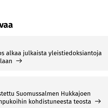
avaa
os alkaa julkaista yleistiedoksiantoja
llaan
ostettu Suomussalmen Hukkajoen
mpukoihin kohdistuneesta teosta