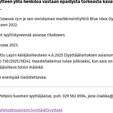
ytteen yhtä henkilöä vastaan epäillystä törkeästä kava
.
lloseura ry:n ja sen omistaman markkinointiyhtiö Blue Idea Oy
teen 2022.
t syyllistyneensä asiassa rikokseen.
uussa 2023.
tu Lapin käräjäoikeuteen 4.6.2025 (Syyttäjälaitoksen asianum
730/2025/1824). Haastehakemus tulee julkiseksi, kun asia on o
äjäoikeus toisin määrää.
llä enempää tiedotettavaa.
 Pohjois-Suomen syyttäjäalue, puh. 029 562 8594, jane.iisakka@
s
Petos
Rovaniemi
Syyttäjät
Syytteet