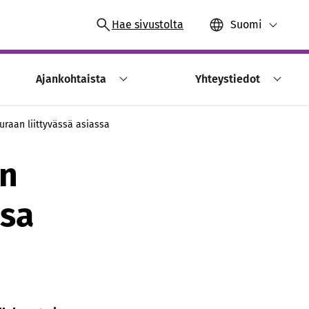
Hae sivustolta
Suomi
Ajankohtaista
Yhteystiedot
uraan liittyvässä asiassa
en
ssa