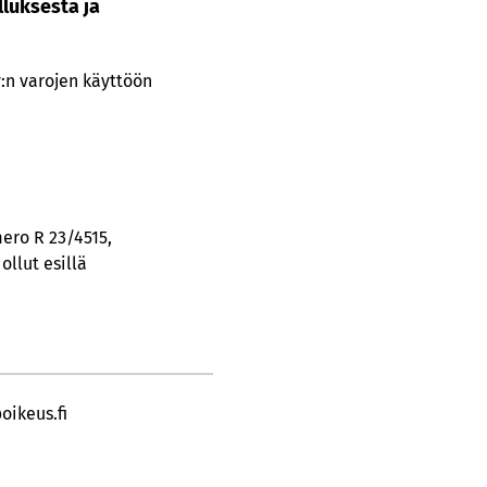
lluksesta ja
:n varojen käyttöön
ero R 23/4515,
llut esillä
oikeus.fi