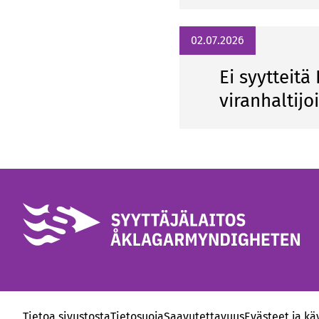
02.07.2026
Ei syytteit
viranhaltijo
Tietoa sivustosta
Tietosuoja
Saavutettavuus
Evästeet ja kä