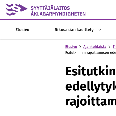
Skip to content -saavutettavuusohje
Etusivu
Rikosasian käsittely
Etusivu
Ajankohtaista
Ti
Esitutkinnan rajoittamisen ed
Esitutki
edellyty
rajoitta