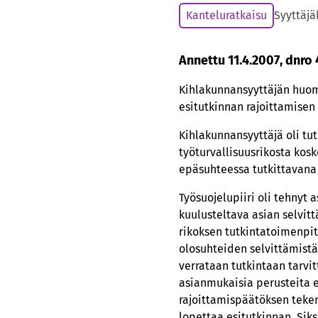
Kanteluratkaisu
Syyttäjä
Annettu 11.4.2007, dnro
Kihlakunnansyyttäjän huomi
esitutkinnan rajoittamisen 
Kihlakunnansyyttäjä oli tu
työturvallisuusrikosta kos
epäsuhteessa tutkittavana 
Työsuojelupiiri oli tehnyt a
kuulusteltava asian selvit
rikoksen tutkintatoimenpite
olosuhteiden selvittämistä.
verrataan tutkintaan tarvi
asianmukaisia perusteita e
rajoittamispäätöksen tekemi
lopettaa esitutkinnan. Sik