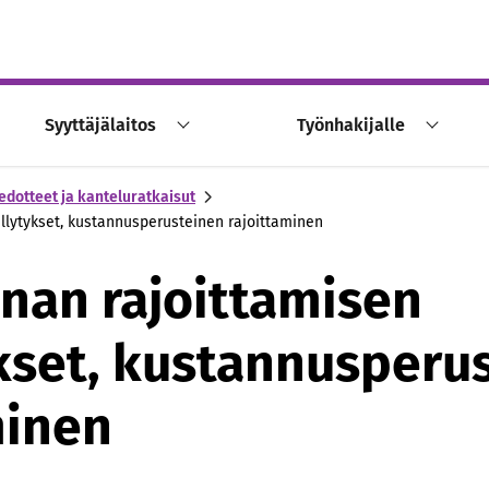
Syyttäjälaitos
Työnhakijalle
edotteet ja kanteluratkaisut
ellytykset, kustannusperusteinen rajoittaminen
nnan rajoittamisen
kset, kustannusperu
minen