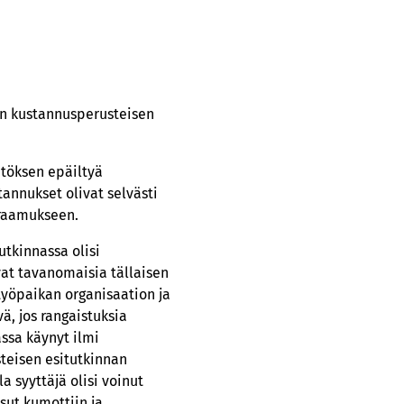
un kustannusperusteisen
ätöksen epäiltyä
annukset olivat selvästi
uraamukseen.
tutkinnassa olisi
vat tavanomaisia tällaisen
 työpaikan organisaation ja
ä, jos rangaistuksia
assa käynyt ilmi
teisen esitutkinnan
a syyttäjä olisi voinut
sut kumottiin ja