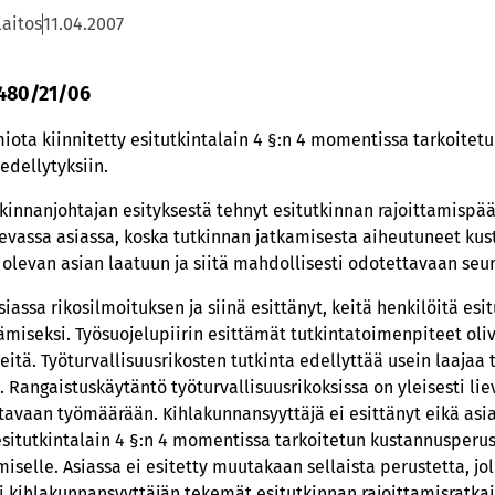
laitos
11.04.2007
 480/21/06
ota kiinnitetty esitutkintalain 4 §:n 4 momentissa tarkoitet
edellytyksiin.
tkinnanjohtajan esityksestä tehnyt esitutkinnan rajoittamispä
kevassa asiassa, koska tutkinnan jatkamisesta aiheutuneet kust
olevan asian laatuun ja siitä mahdollisesti odotettavaan se
siassa rikosilmoituksen ja siinä esittänyt, keitä henkilöitä esi
tämiseksi. Työsuojelupiirin esittämät tutkintatoimenpiteet oli
itä. Työturvallisuusrikosten tutkinta edellyttää usein laajaa
 Rangaistuskäytäntö työturvallisuusrikoksissa on yleisesti liev
ttavaan työmäärään. Kihlakunnansyyttäjä ei esittänyt eikä asi
situtkintalain 4 §:n 4 momentissa tarkoitetun kustannusperus
selle. Asiassa ei esitetty muutakaan sellaista perustetta, joll
si kihlakunnansyyttäjän tekemät esitutkinnan rajoittamisratkai