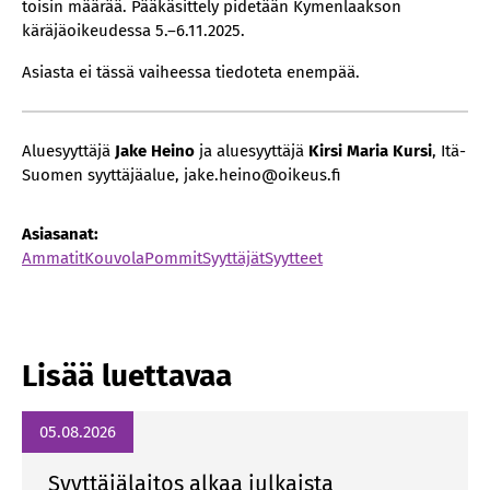
toisin määrää. Pääkäsittely pidetään Kymenlaakson
käräjäoikeudessa 5.–6.11.2025.
Asiasta ei tässä vaiheessa tiedoteta enempää.
Aluesyyttäjä
Jake Heino
ja aluesyyttäjä
Kirsi Maria Kursi
, Itä-
Suomen syyttäjäalue, jake.heino@oikeus.fi
Asiasanat:
Ammatit
Kouvola
Pommit
Syyttäjät
Syytteet
Lisää luettavaa
05.08.2026
Syyttäjälaitos alkaa julkaista