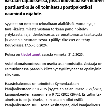
vastaan tapauksessa, jossa kouvolalaisen nuoren
postilaatikolle oli toimitettu postipaketiksi
naamioitu räjähde.
Syytteet on nostettu tekoaikaan alaikäistä, mutta nyt jo
täysi-ikäistä miestä vastaan törkeän pahoinpitelyn
yrityksestä, räjähderikoksesta, varomattomasta käsittelystä
ja vaaran aiheuttamisesta. Epäillyt rikokset on tehty
Kouvolassa 17.5.–5.6.2024.
Poliisi on
tiedottanut
asiasta viimeksi 21.2.2025.
Asiakokonaisuudessa on useita asianomistajia. Vastaaja on
esitutkinnassa pääosin kiistänyt syyllistyneensä epäiltyihin
rikoksiin.
Haastehakemus on toimitettu Kymenlaakson
käräjäoikeuteen 6.10.2025 (syyttäjän asianumero R 25/2782,
käräjäoikeuden asianumero R 725/2025/2644). Esitutkinta-
aineisto tulee julkiseksi, kun asia on ollut esillä
käräjäoikeuden suullisessa käsittelyssä, ellei käräjäoikeus