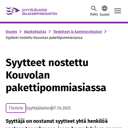
Skip to content -saavutettavuusohje
Haku
Suomi
Etusivu
Ajankohtaista
Tiedotteet ja kanteluratkaisut
Syytteet nostettu Kouvolan pakettipommiasiassa
Syytteet nostettu
Kouvolan
pakettipommiasiassa
Tiedote
Syyttäjälaitos
07.10.2025
Syyttäjä on nostanut syytteet yhtä henkilöä