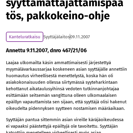
syyttämättäjättämispää
tös, pakkokeino-ohje
Kanteluratkaisu
Syyttäjälaitos
09.11.2007
Annettu 9.11.2007, dnro 467/21/06
Laajaa ulkomailta käsin ammattimaisesti järjestettyä
myymälävarkaussarjaa koskeneen asian syyttäjälle annettiin
huomautus virheellisestä menettelystä, koska hän oli
asiakokonaisuuden ollessa siirtymässä syyteharkintaan
kehottanut aikataulusyihinsä vedoten tutkinnanjohtajaa
esittämään seitsemän vangittuna olleen ulkomaalaisen
epäillyn vapauttamista sen sijaan, että syyttäjä olisi hakenut
oikeudelta pidennyksen syytteen nostamisen määräaikaan.
Syyttäjän pantua sittemmin asian vireille käräjäoikeudessa
ei vapaaksi päästettyjä epäiltyjä ole tavoitettu. Syyttäjän
katsottiin menetelleen virheellisesti myös asian