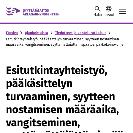
Skip to content -saavutettavuusohje
Haku
Suomi
Etusivu
Ajankohtaista
Tiedotteet ja kanteluratkaisut
Esitutkintayhteistyö, pääkäsittelyn turvaaminen, syytteen nostamisen
määräaika, vangitseminen, syyttämättäjättämispäätös, pakkokeino-ohje
Esitutkintayhteistyö,
pääkäsittelyn
turvaaminen, syytteen
nostamisen määräaika,
vangitseminen,