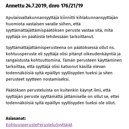
Annettu 24.7.2019, dnro 176/21/19
Apulaisvaltakunnansyyttäjä kiinnitti kihlakunnansyyttäjän
huomiota vastaisen varalle siihen, että
syyttämättäjättämispäätöksen peruste vastaa sitä, mitä
syyttäjä on päätöstä tehdessään tarkoittanut.
Syyttämättäjättämisperusteena on päätöksessä ollut ns.
kohtuusperuste eli syyttäjä olisi pitänyt oikeudenkäyntiä ja
rangaistusta kohtuuttomina. Tämän perusteen käyttäminen
tarkoittaa, että syyttäjä olisi katsonut käsillä olevan
todennäköisiä syitä epäillyn syyllisyyden tueksi ja siten
perusteet syytteen nostamiseksi.
Päätöksen perusteluista on kuitenkin käynyt ilmi, että
syyttäjän peruste syyttämättä jättämiselle on ollut se, ettei
todennäköisiä syitä epäillyn syyllisyyden tueksi ole ollut.
Asiasanat:
Kohtuusperuste
Perustelu
Syyttäjät