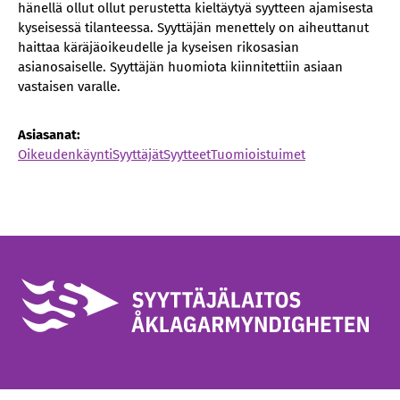
hänellä ollut ollut perustetta kieltäytyä syytteen ajamisesta
kyseisessä tilanteessa. Syyttäjän menettely on aiheuttanut
haittaa käräjäoikeudelle ja kyseisen rikosasian
asianosaiselle. Syyttäjän huomiota kiinnitettiin asiaan
vastaisen varalle.
Asiasanat:
Oikeudenkäynti
Syyttäjät
Syytteet
Tuomioistuimet