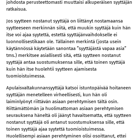
johdosta perusteettomasti muuttaisi alkuperäisen syyttäjän
ratkaisua.
Jos syytteen nostanut syyttäjä on liittänyt nostamaansa
syytteeseen merkinnän siitä, että muukin syyttäjä kuin hän
itse voi ajaa syytettä, estettä syyttäjänvaihdokselle ei
luonnollisestikaan ole. Tällainen merkintä (josta usein
käytännössä käytetään sanontaa ”syyttäjästä vapaa asia”
tms.) merkitsee asiallisesti sitä, että syytteen nostanut
syyttäjä antaa suostumuksensa sille, että toinen syyttäjä
kuin hän itse huolehtii syytteen ajamisesta
tuomioistuimessa.
Apulaisvaltakunnansyyttäjä katsoi istuntopäivää hoitaneen
syyttäjän menetelleen virheellisesti, kun hän oli
laiminlyönyt riittävän asiaan perehtymisen tältä osin.
Riittämättömän ja huolimattoman asiaan perehtymisen
seurauksena häneltä oli jäänyt havaitsematta, että syytteen
nostanut syyttäjä oli antanut suostumuksensa sille, että
toinen syyttäjä ajaa syytettä tuomioistuimessa.
Huolellisempi asiaan perehtyminen olisi osoittanut, ettei