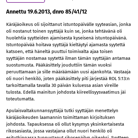
Annettu 19.6.2013, dnro 85/41/12
Käräjäoikeus oli sijoittanut istuntopäivälle syyteasian, jonka
oli nostanut toinen syyttäjä kuin se, jonka tehtävänä oli
huolehtia syytteiden ajamisesta kyseisenä istuntopäivänä.
Istuntopäivää hoitava syyttäjä kieltäytyi ajamasta syytettä
katsoen, että häneltä puuttui toimivalta ajaa toisen
syyttäjän nostamaa syytettä ilman tämän syyttäjän antamaa
suostumusta. Pääkäsittely jouduttiin tämän vuoksi
peruuttamaan ja sille määräämään uusi ajankohta. Vastaaja
oli nuori henkilö, joten pääkäsittely piti järjestää ROL 5:13:n
tarkoittamalla tavalla 30 päivän kuluessa asian vireille
tulosta. Edellä mainitun johdosta kiireellisyysvaatimus jäi
toteutumatta.
Apulaisvaltakunnansyyttäjä tutki syyttäjän menettelyn
käräjäoikeuden laamannin toimittaman kirjoituksen
johdosta. Tapauksessa oli ollut kysymys yksinkertaisesta
rikosasiasta, jossa vastajana ollut nuori henkilö oli
esitutkinnassa tunnustanut rikosepäilyn oikeaksi. Syytteen