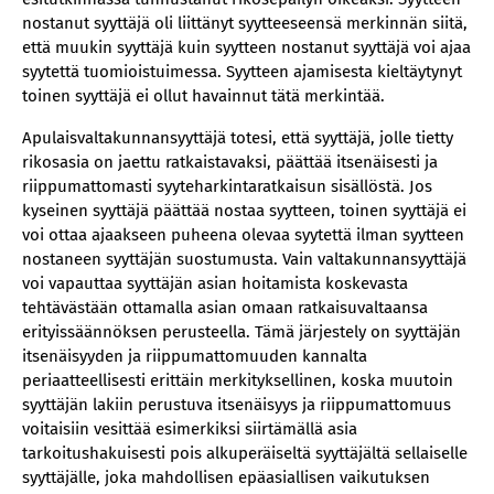
nostanut syyttäjä oli liittänyt syytteeseensä merkinnän siitä,
että muukin syyttäjä kuin syytteen nostanut syyttäjä voi ajaa
syytettä tuomioistuimessa. Syytteen ajamisesta kieltäytynyt
toinen syyttäjä ei ollut havainnut tätä merkintää.
Apulaisvaltakunnansyyttäjä totesi, että syyttäjä, jolle tietty
rikosasia on jaettu ratkaistavaksi, päättää itsenäisesti ja
riippumattomasti syyteharkintaratkaisun sisällöstä. Jos
kyseinen syyttäjä päättää nostaa syytteen, toinen syyttäjä ei
voi ottaa ajaakseen puheena olevaa syytettä ilman syytteen
nostaneen syyttäjän suostumusta. Vain valtakunnansyyttäjä
voi vapauttaa syyttäjän asian hoitamista koskevasta
tehtävästään ottamalla asian omaan ratkaisuvaltaansa
erityissäännöksen perusteella. Tämä järjestely on syyttäjän
itsenäisyyden ja riippumattomuuden kannalta
periaatteellisesti erittäin merkityksellinen, koska muutoin
syyttäjän lakiin perustuva itsenäisyys ja riippumattomuus
voitaisiin vesittää esimerkiksi siirtämällä asia
tarkoitushakuisesti pois alkuperäiseltä syyttäjältä sellaiselle
syyttäjälle, joka mahdollisen epäasiallisen vaikutuksen