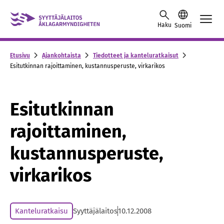
Skip to content -saavutettavuusohje
Haku
Suomi
Etusivu
Ajankohtaista
Tiedotteet ja kanteluratkaisut
Esitutkinnan rajoittaminen, kustannusperuste, virkarikos
Esitutkinnan
rajoittaminen,
kustannusperuste,
virkarikos
Kanteluratkaisu
Syyttäjälaitos
10.12.2008