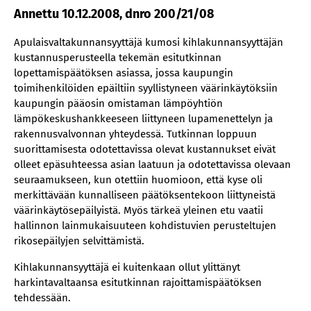
Annettu 10.12.2008, dnro 200/21/08
Apulaisvaltakunnansyyttäjä kumosi kihlakunnansyyttäjän
kustannusperusteella tekemän esitutkinnan
lopettamispäätöksen asiassa, jossa kaupungin
toimihenkilöiden epäiltiin syyllistyneen väärinkäytöksiin
kaupungin pääosin omistaman lämpöyhtiön
lämpökeskushankkeeseen liittyneen lupamenettelyn ja
rakennusvalvonnan yhteydessä. Tutkinnan loppuun
suorittamisesta odotettavissa olevat kustannukset eivät
olleet epäsuhteessa asian laatuun ja odotettavissa olevaan
seuraamukseen, kun otettiin huomioon, että kyse oli
merkittävään kunnalliseen päätöksentekoon liittyneistä
väärinkäytösepäilyistä. Myös tärkeä yleinen etu vaatii
hallinnon lainmukaisuuteen kohdistuvien perusteltujen
rikosepäilyjen selvittämistä.
Kihlakunnansyyttäjä ei kuitenkaan ollut ylittänyt
harkintavaltaansa esitutkinnan rajoittamispäätöksen
tehdessään.