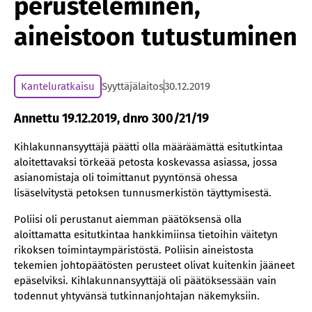
perusteleminen,
aineistoon tutustuminen
Kanteluratkaisu
Syyttäjälaitos
30.12.2019
Annettu 19.12.2019, dnro 300/21/19
Kihlakunnansyyttäjä päätti olla määräämättä esitutkintaa
aloitettavaksi törkeää petosta koskevassa asiassa, jossa
asianomistaja oli toimittanut pyyntönsä ohessa
lisäselvitystä petoksen tunnusmerkistön täyttymisestä.
Poliisi oli perustanut aiemman päätöksensä olla
aloittamatta esitutkintaa hankkimiinsa tietoihin väitetyn
rikoksen toimintaympäristöstä. Poliisin aineistosta
tekemien johtopäätösten perusteet olivat kuitenkin jääneet
epäselviksi. Kihlakunnansyyttäjä oli päätöksessään vain
todennut yhtyvänsä tutkinnanjohtajan näkemyksiin.