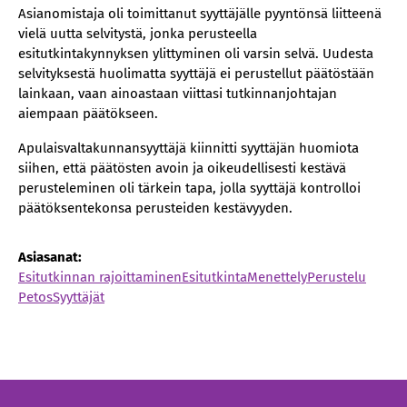
Asianomistaja oli toimittanut syyttäjälle pyyntönsä liitteenä
vielä uutta selvitystä, jonka perusteella
esitutkintakynnyksen ylittyminen oli varsin selvä. Uudesta
selvityksestä huolimatta syyttäjä ei perustellut päätöstään
lainkaan, vaan ainoastaan viittasi tutkinnanjohtajan
aiempaan päätökseen.
Apulaisvaltakunnansyyttäjä kiinnitti syyttäjän huomiota
siihen, että päätösten avoin ja oikeudellisesti kestävä
perusteleminen oli tärkein tapa, jolla syyttäjä kontrolloi
päätöksentekonsa perusteiden kestävyyden.
Asiasanat:
Esitutkinnan rajoittaminen
Esitutkinta
Menettely
Perustelu
Petos
Syyttäjät