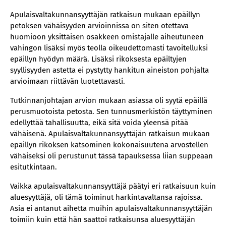
Apulaisvaltakunnansyyttäjän ratkaisun mukaan epäillyn
petoksen vähäisyyden arvioinnissa on siten otettava
huomioon yksittäisen osakkeen omistajalle aiheutuneen
vahingon lisäksi myös teolla oikeudettomasti tavoitelluksi
epäillyn hyödyn määrä. Lisäksi rikoksesta epäiltyjen
syyllisyyden astetta ei pystytty hankitun aineiston pohjalta
arvioimaan riittävän luotettavasti.
Tutkinnanjohtajan arvion mukaan asiassa oli syytä epäillä
perusmuotoista petosta. Sen tunnusmerkistön täyttyminen
edellyttää tahallisuutta, eikä sitä voida yleensä pitää
vähäisenä. Apulaisvaltakunnansyyttäjän ratkaisun mukaan
epäillyn rikoksen katsominen kokonaisuutena arvostellen
vähäiseksi oli perustunut tässä tapauksessa liian suppeaan
esitutkintaan.
Vaikka apulaisvaltakunnansyyttäjä päätyi eri ratkaisuun kuin
aluesyyttäjä, oli tämä toiminut harkintavaltansa rajoissa.
Asia ei antanut aihetta muihin apulaisvaltakunnansyyttäjän
toimiin kuin että hän saattoi ratkaisunsa aluesyyttäjän