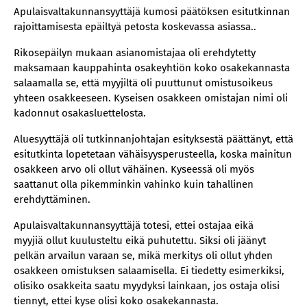
Apulaisvaltakunnansyyttäjä kumosi päätöksen esitutkinnan
rajoittamisesta epäiltyä petosta koskevassa asiassa..
Rikosepäilyn mukaan asianomistajaa oli erehdytetty
maksamaan kauppahinta osakeyhtiön koko osakekannasta
salaamalla se, että myyjiltä oli puuttunut omistusoikeus
yhteen osakkeeseen. Kyseisen osakkeen omistajan nimi oli
kadonnut osakasluettelosta.
Aluesyyttäjä oli tutkinnanjohtajan esityksestä päättänyt, että
esitutkinta lopetetaan vähäisyysperusteella, koska mainitun
osakkeen arvo oli ollut vähäinen. Kyseessä oli myös
saattanut olla pikemminkin vahinko kuin tahallinen
erehdyttäminen.
Apulaisvaltakunnansyyttäjä totesi, ettei ostajaa eikä
myyjiä ollut kuulusteltu eikä puhutettu. Siksi oli jäänyt
pelkän arvailun varaan se, mikä merkitys oli ollut yhden
osakkeen omistuksen salaamisella. Ei tiedetty esimerkiksi,
olisiko osakkeita saatu myydyksi lainkaan, jos ostaja olisi
tiennyt, ettei kyse olisi koko osakekannasta.