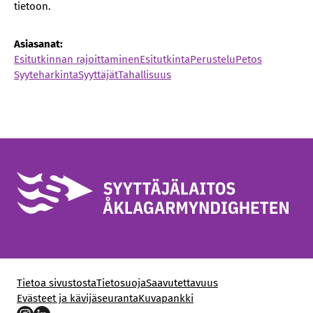
tietoon.
Asiasanat:
Esitutkinnan rajoittaminen
Esitutkinta
Perustelu
Petos
Syyteharkinta
Syyttäjät
Tahallisuus
Tietoa sivustosta
Tietosuoja
Saavutettavuus
Evästeet ja kävijäseuranta
Kuvapankki