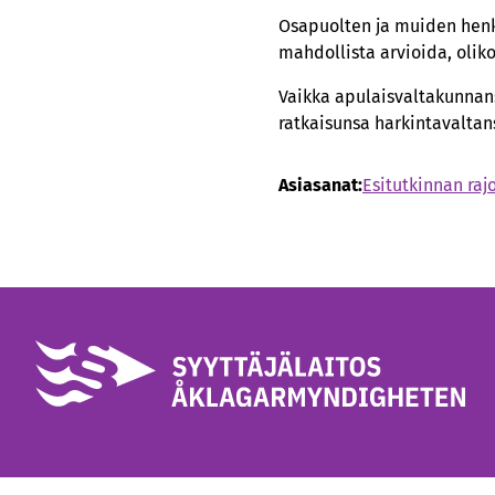
Osapuolten ja muiden henk
mahdollista arvioida, oliko
Vaikka apulaisvaltakunnans
ratkaisunsa harkintavaltansa raj
Asiasanat:
Esitutkinnan raj