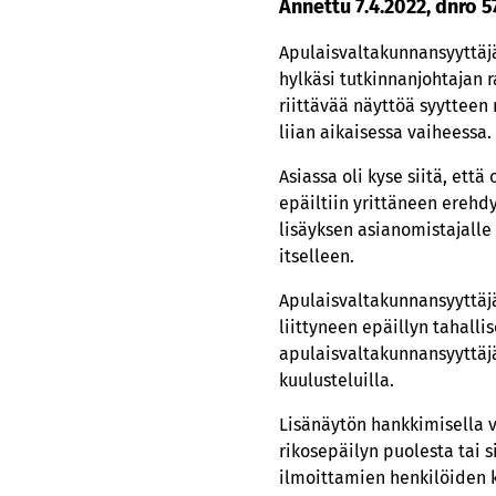
Annettu 7.4.2022, dnro 
Apulaisvaltakunnansyyttäj
hylkäsi tutkinnanjohtajan 
riittävää näyttöä syytteen
liian aikaisessa vaiheessa.
Asiassa oli kyse siitä, ett
epäiltiin yrittäneen erehd
lisäyksen asianomistajalle
itselle
Apulaisvaltakunnansyyttäjä 
liittyneen epäillyn tahalli
apulaisvaltakunnansyyttäj
kuulusteluilla.
Lisänäytön hankkimisella v
rikosepäilyn puolesta tai 
ilmoittamien henkilöiden ku