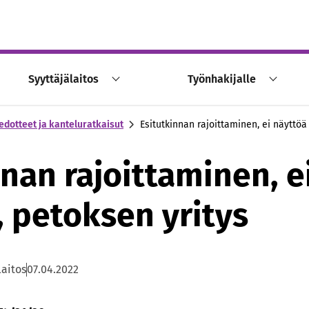
Syyttäjälaitos
Työnhakijalle
edotteet ja kanteluratkaisut
Esitutkinnan rajoittaminen, ei näyttöä
nnan rajoittaminen, e
, petoksen yritys
laitos
07.04.2022