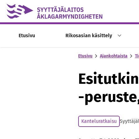
Skip to content -saavutettavuusohje
Etusivu
Rikosasian käsittely
Etusivu
Ajankohtaista
Ti
Esitutki
-peruste
Kanteluratkaisu
Syyttäjä