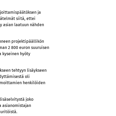
ajoittamispäätöksen ja
telmät siitä, ettei
hty asian laatuun nähden
anneen projektipäällikön
oman 2 800 euron suuruisen
a kyseinen hyöty
oukseen tehtyyn lisäykseen
dyttämisestä oli
lmoittamien henkilöiden
isäselvitystä joko
ja asianomistajan
uritöistä.