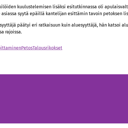
ilöiden kuulustelemisen lisäksi esitutkinnassa oli apulaisv
 asiassa syytä epäillä kantelijan esittämin tavoin petoksen l
yyttäjä päätyi eri ratkaisuun kuin aluesyyttäjä, hän katsoi a
oissa.​​​​​​​
oittaminen
Petos
Talousrikokset