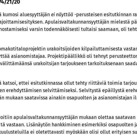
574/21/20
ä kumosi aluesyyttäjän
ei näyttöä
-perusteisen esitutkinnan r
rajoittamisesityksen. Apulaisvaltakunnansyyttäjän mielestä pää
 nostamiseksi varsin todennäköisesti tultaisi saamaan, oli te
ä omakotitaloprojektin urakoitsijoiden kilpailuttamisesta vast
yttää asianomistajaa. Projektipäällikkö oli tehnyt perusteett
 välittämäänsä urakoitsijan tarjoukseen tarkoituksenaan saad
en.
katsoi, ettei esitutkinnassa ollut tehty riittäviä toimia tarj
sen erehdyttämisen selvittämiseksi. Selvitystä epäillystä ereh
än mukaan saatavissa ainakin osapuolten ja asianomistajan i
oitiin apulaisvaltakunnansyyttäjän mukaan olettaa saatavan l
sitä vastaan. Lisänäytön hankkiminen esimerkiksi osapuolten 
ulusteluilla ei oletettavasti myöskään olisi ollut erityisen su