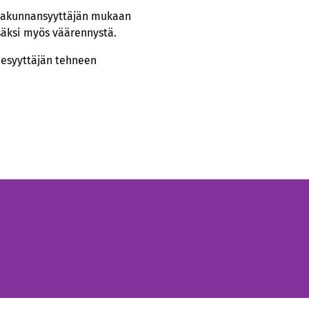
altakunnansyyttäjän mukaan
isäksi myös väärennystä.
luesyyttäjän tehneen