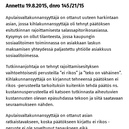
Annettu 19.8.2015, dnro 145/21/15
Apulaisvaltakunnansyyttäjä on ottanut uuteen harkintaan
asian, jossa kihlakunnansyyttäjä oli tehnyt päätöksen
esitutkinnan rajoittamisesta salassapitorikosasiassa.
Kysymys on ollut tilanteesta, jossa kaupungin
sosiaalitoimen toiminnassa on asiakkaan laskun
maksamisen yhteydessä paljastettu yhtiölle asiakkuus
sosiaalitoimessa.
Tutkinnanjohtaja on tehnyt rajoittamisesityksen
vaihtoehtoisesti perusteilla ”ei rikos” ja ”teko on vähäinen”.
Kihlakunnansyyttäjä on kirjannut tehneensä päätöksen ei
rikos -perusteella tarkoituksin kuitenkin tehdä päätös ns.
kustannusperusteella eli katsoen tutkinnasta aiheutuvien
kustannusten olevan epäsuhdassa tekoon ja siitä saatavaan
seuraamukseen nähden.
Apulaisvaltakunnansyyttäjä on ottanut asian
ratkaistavakseen, koska päätökseen kirjattu ei rikos -
peruste ei ole soveltunut tapaukseen eikä