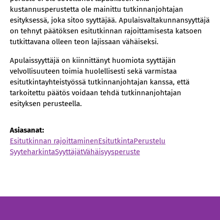
kustannusperustetta ole mainittu tutkinnanjohtajan
esityksessä, joka sitoo syyttäjää. Apulaisvaltakunnansyyttäjä
on tehnyt päätöksen esitutkinnan rajoittamisesta katsoen
tutkittavana olleen teon lajissaan vähäiseksi.
Apulaissyyttäjä on kiinnittänyt huomiota syyttäjän
velvollisuuteen toimia huolellisesti sekä varmistaa
esitutkintayhteistyössä tutkinnanjohtajan kanssa, että
tarkoitettu päätös voidaan tehdä tutkinnanjohtajan
esityksen perusteella.
Asiasanat:
Esitutkinnan rajoittaminen
Esitutkinta
Perustelu
Syyteharkinta
Syyttäjät
Vähäisyysperuste