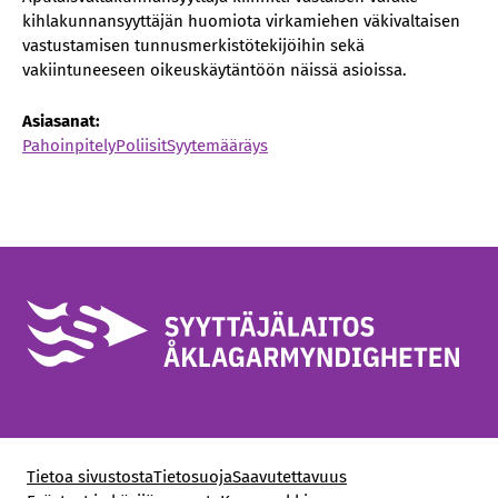
kihlakunnansyyttäjän huomiota virkamiehen väkivaltaisen
vastustamisen tunnusmerkistötekijöihin sekä
vakiintuneeseen oikeuskäytäntöön näissä asioissa.
Asiasanat:
Pahoinpitely
Poliisit
Syytemääräys
Tietoa sivustosta
Tietosuoja
Saavutettavuus