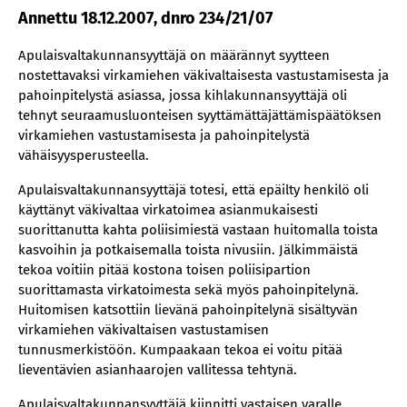
Annettu 18.12.2007, dnro 234/21/07
Apulaisvaltakunnansyyttäjä on määrännyt syytteen
nostettavaksi virkamiehen väkivaltaisesta vastustamisesta ja
pahoinpitelystä asiassa, jossa kihlakunnansyyttäjä oli
tehnyt seuraamusluonteisen syyttämättäjättämispäätöksen
virkamiehen vastustamisesta ja pahoinpitelystä
vähäisyysperusteella.
Apulaisvaltakunnansyyttäjä totesi, että epäilty henkilö oli
käyttänyt väkivaltaa virkatoimea asianmukaisesti
suorittanutta kahta poliisimiestä vastaan huitomalla toista
kasvoihin ja potkaisemalla toista nivusiin. Jälkimmäistä
tekoa voitiin pitää kostona toisen poliisipartion
suorittamasta virkatoimesta sekä myös pahoinpitelynä.
Huitomisen katsottiin lievänä pahoinpitelynä sisältyvän
virkamiehen väkivaltaisen vastustamisen
tunnusmerkistöön. Kumpaakaan tekoa ei voitu pitää
lieventävien asianhaarojen vallitessa tehtynä.
Apulaisvaltakunnansyyttäjä kiinnitti vastaisen varalle