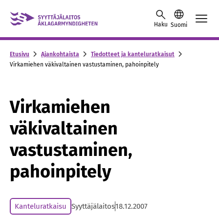
Skip to content -saavutettavuusohje
Haku
Suomi
Etusivu
Ajankohtaista
Tiedotteet ja kanteluratkaisut
Virkamiehen väkivaltainen vastustaminen, pahoinpitely
Virkamiehen
väkivaltainen
vastustaminen,
pahoinpitely
Kanteluratkaisu
Syyttäjälaitos
18.12.2007