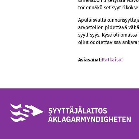
aineistoon liitetyistä val
todennäköiset syyt rikokses
Apulaisvaltakunnansyyttäjä
arvostellen pidettävä vähäi
syyllisyys. Kyse oli omassa
ollut odotettavissa ankara
Asiasanat:
Ratkaisut