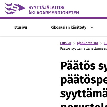
Skip to content -saavutettavuusohje
Etusivu
Rikosasian käsittely
Etusivu
Ajankohtaista
Ti
Päätös syyttämättä jättämises
Päätös s
päätöspe
syyttämä