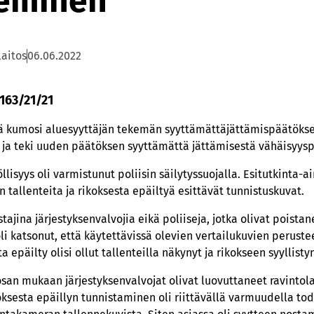
leminen
laitos
06.06.2022
 163/21/21
ä kumosi aluesyyttäjän tekemän syyttämättäjättämispäätöksen
 ja teki uuden päätöksen syyttämättä jättämisestä vähäisyysp
lisyys oli varmistunut poliisin säilytyssuojalla. Esitutkinta-ai
 tallenteita ja rikoksesta epäiltyä esittävät tunnistuskuvat.
stajina järjestyksenvalvojia eikä poliiseja, jotka olivat poista
li katsonut, että käytettävissä olevien vertailukuvien perusteel
ta epäilty olisi ollut tallenteilla näkynyt ja rikokseen syyllisty
osan mukaan järjestyksenvalvojat olivat luovuttaneet ravinto
koksesta epäillyn tunnistaminen oli riittävällä varmuudella to