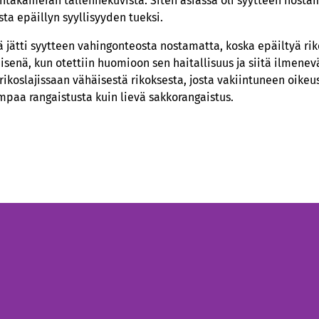
vontakameran tallennekuvista. Siten asiassa oli syytteen nost
ta epäillyn syyllisyyden tueksi.
 jätti syytteen vahingonteosta nostamatta, koska epäiltyä ri
senä, kun otettiin huomioon sen haitallisuus ja siitä ilmenev
 rikoslajissaan vähäisestä rikoksesta, josta vakiintuneen oike
mpaa rangaistusta kuin lievä sakkorangaistus.