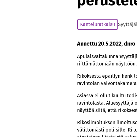
peruste
Kanteluratkaisu
Syyttäjä
Annettu 20.5.2022, dnro
Apulaisvaltakunnansyyttäj
riittämättömään näyttöön,
Rikoksesta epäillyn henkilöl
ravintolan valvontakameran
Asiassa ei ollut kuultu todi
ravintolasta. Aluesyyttäjä o
näyttöä siitä, että rikokses
Rikosilmoituksen ilmoitus
välittömästi poliisille. Ri