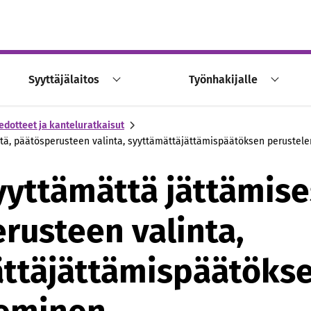
Syyttäjälaitos
Työnhakijalle
edotteet ja kanteluratkaisut
tä, päätösperusteen valinta, syyttämättäjättämispäätöksen perustel
yyttämättä jättämise
rusteen valinta,
ttäjättämispäätöks