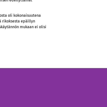
amisen edellyttämät
kosta oli kokonaisuutena
ä rikoksesta epäillyn
uskäytännön mukaan ei olisi