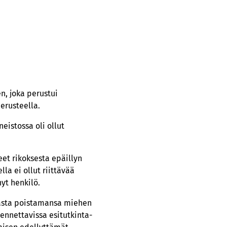
, joka perustui
erusteella.
neistossa oli ollut
neet rikoksesta epäillyn
la ei ollut riittävää
nyt henkilö.
lasta poistamansa miehen
dennettavissa esitutkinta-