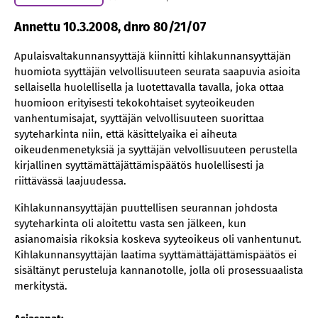
Annettu 10.3.2008, dnro 80/21/07
Apulaisvaltakunnansyyttäjä kiinnitti kihlakunnansyyttäjän
huomiota syyttäjän velvollisuuteen seurata saapuvia asioita
sellaisella huolellisella ja luotettavalla tavalla, joka ottaa
huomioon erityisesti tekokohtaiset syyteoikeuden
vanhentumisajat, syyttäjän velvollisuuteen suorittaa
syyteharkinta niin, että käsittelyaika ei aiheuta
oikeudenmenetyksiä ja syyttäjän velvollisuuteen perustella
kirjallinen syyttämättäjättämispäätös huolellisesti ja
riittävässä laajuudessa.
Kihlakunnansyyttäjän puuttellisen seurannan johdosta
syyteharkinta oli aloitettu vasta sen jälkeen, kun
asianomaisia rikoksia koskeva syyteoikeus oli vanhentunut.
Kihlakunnansyyttäjän laatima syyttämättäjättämispäätös ei
sisältänyt perusteluja kannanotolle, jolla oli prosessuaalista
merkitystä.