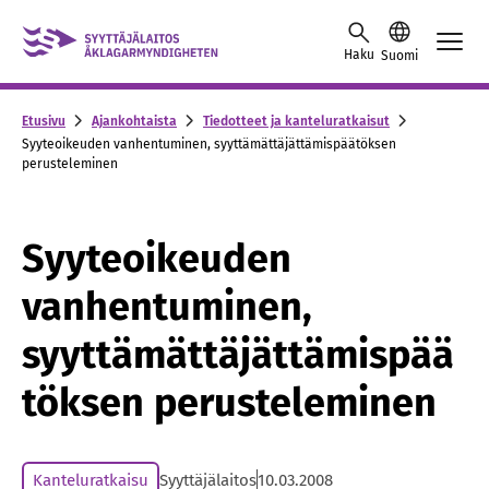
Skip to content -saavutettavuusohje
Haku
Suomi
Etusivu
Ajankohtaista
Tiedotteet ja kanteluratkaisut
Syyteoikeuden vanhentuminen, syyttämättäjättämispäätöksen
perusteleminen
Syyteoikeuden
vanhentuminen,
syyttämättäjättämispää
töksen perusteleminen
Kanteluratkaisu
Syyttäjälaitos
10.03.2008