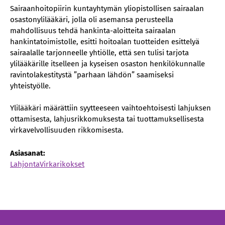
Sairaanhoitopiirin kuntayhtymän yliopistollisen sairaalan
osastonylilääkäri, jolla oli asemansa perusteella
mahdollisuus tehdä hankinta-aloitteita sairaalan
hankintatoimistolle, esitti hoitoalan tuotteiden esittelyä
sairaalalle tarjonneelle yhtiölle, että sen tulisi tarjota
ylilääkärille itselleen ja kyseisen osaston henkilökunnalle
ravintolakestitystä ”parhaan lähdön” saamiseksi
yhteistyölle.
Ylilääkäri määrättiin syytteeseen vaihtoehtoisesti lahjuksen
ottamisesta, lahjusrikkomuksesta tai tuottamuksellisesta
virkavelvollisuuden rikkomisesta.
Asiasanat:
Lahjonta
Virkarikokset