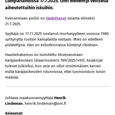
Lumparlandissa 17.7.2025. Uhri menehtyi veitsellä
aiheutettuihin iskuihin.
hvenanmaan poliisi on
tiedottanut
asiasta viimeksi
21.7.2025.
Syyttäjä on 17.11.2025 nostanut murhasyytteen vuonna 1980
syntynyttä ruotsin kansalaista vastaan. Mies on edelleen
pidätettynä. Hän on esitutkinnassa kiistänyt rikoksen.
Haastehakemus on toimitettu Ahvenanmaan
käräjäoikeuteen (diaarinumero 769/2025/492). Asiakirjat
tulevat julkisiksi, kun asia on ollut ensimmäisen kerran
esillä käräjäoikeuden istunnossa, ellei tuomioistuin toisin
määrää.
Johtava maakunnansyyttäjä
Henrik
Lindeman
, henrik.lindeman@om.fi
Asiasanat: