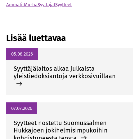
Ammatit
Murha
Syyttäjät
Syytteet
Lisää luettavaa
05.08.2026
Syyttäjälaitos alkaa julkaista
yleistiedoksiantoja verkkosivuillaan
07.07.2026
Syytteet nostettu Suomussalmen
Hukkajoen jokihelmisimpukoihin
kohdistuneesta teosta