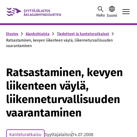
Skip to content -saavutettavuusohje
Haku
Suomi
Etusivu
Ajankohtaista
Tiedotteet ja kanteluratkaisut
Ratsastaminen, kevyen liikenteen väylä, liikenneturvallisuuden
vaarantaminen
Ratsastaminen, kevyen
liikenteen väylä,
liikenneturvallisuuden
vaarantaminen
Kanteluratkaisu
Syyttäjälaitos
14.07.2008