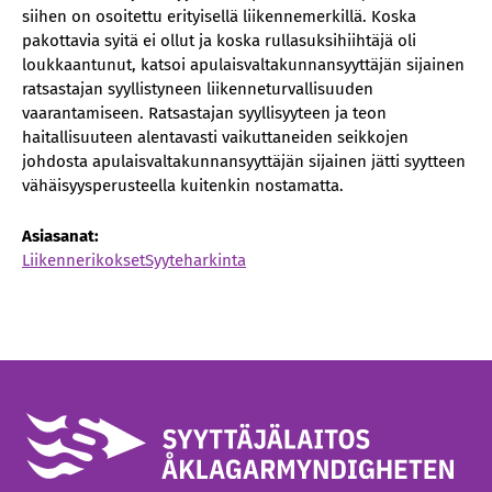
siihen on osoitettu erityisellä liikennemerkillä. Koska
pakottavia syitä ei ollut ja koska rullasuksihiihtäjä oli
loukkaantunut, katsoi apulaisvaltakunnansyyttäjän sijainen
ratsastajan syyllistyneen liikenneturvallisuuden
vaarantamiseen. Ratsastajan syyllisyyteen ja teon
haitallisuuteen alentavasti vaikuttaneiden seikkojen
johdosta apulaisvaltakunnansyyttäjän sijainen jätti syytteen
vähäisyysperusteella kuitenkin nostamatta.
Asiasanat:
Liikennerikokset
Syyteharkinta