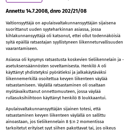
Annettu 14.7.2008, dnro 202/21/08
Valtionsyyttäjä on apulaisvaltakunnansyyttäjän sijaisena
suorittanut uuden syyteharkinnan asiassa, jossa
kihlakunnansyyttäjä oli katsonut, ettei ollut todennäköisiä
syitä epäillä ratsastajan syyllistyneen liikenneturvallisuuden
vaarantamiseen.
Asiassa oli kysymys ratsastusta koskevien tieliikennelain ja -
asetuksensäännösten soveltamisesta. Henkilö A oli
käyttänyt yhdistetyksi pyörätieksi ja jalkakäytäväksi
liikennemerkillä osoitettua kevyen liikenteen väylää
ratsastamiseen. Väylällä ratsastaminen oli osaltaan
myötävaikuttanut onnettomuuteen, jossa väylää
rullasuksihiihtoon käyttänyt henkilö B loukkaantui.
Apulaisvaltakunnansyyttäjän sijainen totesi, että
ratsastaminen kevyen liikenteen väylällä on sallittu
ainoastaan, jos tieliikennelain 8 §:n 2 momentissa
tarkoitetut erityiset syyt siihen pakottavat tai, jos oikeus