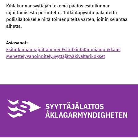
Kihlakunnansyyttäjän tekemä päätös esitutkinnan
rajoittamisesta peruutettu. Tutkintapyyntö palautettu
poliisilaitokselle niitä toimenpiteitä varten, joihin se antaa
aihetta.
Asiasanat:
Esitutkinnan rajoittaminen
Esitutkinta
Kunnianloukkaus
Menettely
Pahoinpitely
Syyttäjät
Väkivaltarikokset