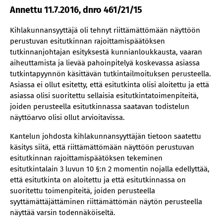
Annettu 11.7.2016, dnro 461/21/15
Kihlakunnansyyttäjä oli tehnyt riittämättömään näyttöön
perustuvan esitutkinnan rajoittamispäätöksen
tutkinnanjohtajan esityksestä kunnianloukkausta, vaaran
aiheuttamista ja lievää pahoinpitelyä koskevassa asiassa
tutkintapyynnön käsittävän tutkintailmoituksen perusteella.
Asiassa ei ollut esitetty, että esitutkinta olisi aloitettu ja että
asiassa olisi suoritettu sellaisia esitutkintatoimenpiteitä,
joiden perusteella esitutkinnassa saatavan todistelun
näyttöarvo olisi ollut arvioitavissa.
Kantelun johdosta kihlakunnansyyttäjän tietoon saatettu
käsitys siitä, että riittämättömään näyttöön perustuvan
esitutkinnan rajoittamispäätöksen tekeminen
esitutkintalain 3 luvun 10 §:n 2 momentin nojalla edellyttää,
että esitutkinta on aloitettu ja että esitutkinnassa on
suoritettu toimenpiteitä, joiden perusteella
syyttämättäjättäminen riittämättömän näytön perusteella
näyttää varsin todennäköiseltä.