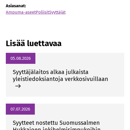
Asiasanat:
Ampuma-aseet
Poliisit
Syyttäjät
Lisää luettavaa
05.08.2026
Syyttäjälaitos alkaa julkaista
yleistiedoksiantoja verkkosivuillaan
07.07.2026
Syytteet nostettu Suomussalmen
Hukkajoen jokihelmisimpukoihin