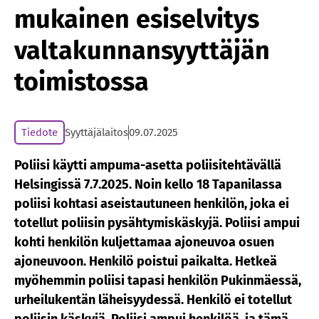
mukainen esiselvitys
valtakunnansyyttäjän
toimistossa
Tiedote
Syyttäjälaitos
09.07.2025
Poliisi käytti ampuma-asetta poliisitehtävällä
Helsingissä 7.7.2025. Noin kello 18 Tapanilassa
poliisi kohtasi aseistautuneen henkilön, joka ei
totellut poliisin pysähtymiskäskyjä. Poliisi ampui
kohti henkilön kuljettamaa ajoneuvoa osuen
ajoneuvoon. Henkilö poistui paikalta. Hetkeä
myöhemmin poliisi tapasi henkilön Pukinmäessä,
urheilukentän läheisyydessä. Henkilö ei totellut