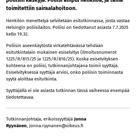
poliisin käskyjä. Poliisi ampui henkilöä, ja tämä
toimitettiin sairaalahoitoon.
Henkilön menettelyä selvitetään esitutkinnassa, josta vastaa
Helsingin poliisilaitos. Poliisi on tiedottanut asiasta 7.7.2025
kello 19.32.
Poliisin aseenkäytöstä virkatehtävässä tehdään
esitutkintalain mukainen esiselvitys (ilmoitusnumerot
1225/R/815/25 ja 1225/R/816/25). Koska esiselvityksen
kohteena on poliisi, tutkinnanjohtajana toimii syyttäjä.
Esiselvityksessä syyttäjä arvioi, onko poliisin toiminnasta
syytä aloittaa esitutkinta.
Syyttäjällä ei ole asiasta tutkinnan tässä vaiheessa enempää
tiedotettavaa.
Tutkinnanjohtaja, erikoissyyttäjä
Jonna
Ryynänen
, jonna.ryynanen@oikeus.fi