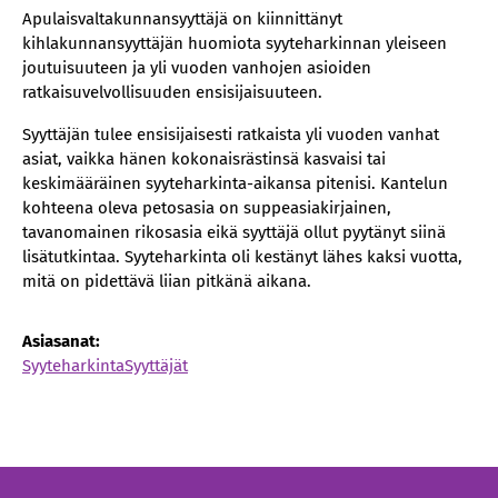
Apulaisvaltakunnansyyttäjä on kiinnittänyt
kihlakunnansyyttäjän huomiota syyteharkinnan yleiseen
joutuisuuteen ja yli vuoden vanhojen asioiden
ratkaisuvelvollisuuden ensisijaisuuteen.
Syyttäjän tulee ensisijaisesti ratkaista yli vuoden vanhat
asiat, vaikka hänen kokonaisrästinsä kasvaisi tai
keskimääräinen syyteharkinta-aikansa pitenisi. Kantelun
kohteena oleva petosasia on suppeasiakirjainen,
tavanomainen rikosasia eikä syyttäjä ollut pyytänyt siinä
lisätutkintaa. Syyteharkinta oli kestänyt lähes kaksi vuotta,
mitä on pidettävä liian pitkänä aikana.
Asiasanat:
Syyteharkinta
Syyttäjät