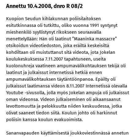
Annettu 10.4.2008, dnro R 08/2
Kuopion Seudun kihlakunnan poliisilaitoksen
esitutkinnassa oli tutkittu, oliko vuonna 1991 syntynyt
mieshenkilö syyllistynyt rikokseen seuraavalla
menettelyllään: Hän oli laatinut ”Maaninka massacre”
otsikoidun videotiedoston, joka eräiltä keskeisiltä
kohdiltaan oli muistuttanut sitä videota, jota Jokelan
koulukeskuksessa 7.11.2007 tapahtuneen, useita
kuolonuhreja vaatineen ampumavälikohtauksen tekijä oli
laatinut ja julkaissut internetissä hetkiä ennen
ampumavälikohtauksen täytäntöönpanoa. Epäilty oli
julkaissut laatimansa videon 8.11.2007 Internetissä olevalla
Youtube -sivusolla, jolla myös Jokelan ampuja oli julkaissut
oman videonsa. Videon julkaiseminen oli aikaansaanut
levottomuutta ja pelokkuutta niiden keskuudessa, jotka
olivat saaneet tiedon siitä. Koulun johto oli harkinnut
poliisin kanssa koulun evakuoimista.
Sananvapauden käyttämisestä joukkoviestinnässä annetun