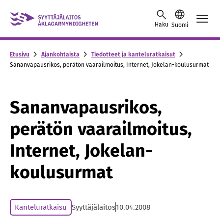
Skip to content -saavutettavuusohje
Haku
Suomi
Etusivu
Ajankohtaista
Tiedotteet ja kanteluratkaisut
Sananvapausrikos, perätön vaarailmoitus, Internet, Jokelan-koulusurmat
Sananvapausrikos,
perätön vaarailmoitus,
Internet, Jokelan-
koulusurmat
Kanteluratkaisu
Syyttäjälaitos
10.04.2008