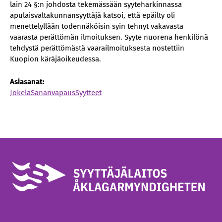
lain 24 §:n johdosta tekemässään syyteharkinnassa
apulaisvaltakunnansyyttäjä katsoi, että epäilty oli
menettelyllään todennäköisin syin tehnyt vakavasta
vaarasta perättömän ilmoituksen. Syyte nuorena henkilönä
tehdystä perättömästä vaarailmoituksesta nostettiin
Kuopion käräjäoikeudessa.
Asiasanat:
Jokela
Sananvapaus
Syytteet