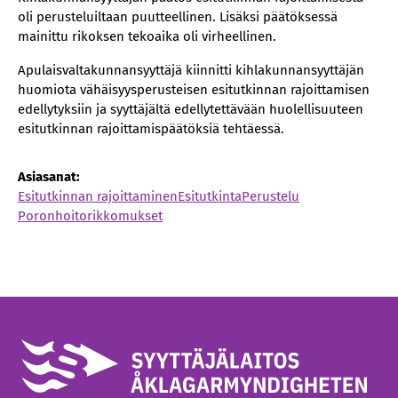
oli perusteluiltaan puutteellinen. Lisäksi päätöksessä
mainittu rikoksen tekoaika oli virheellinen.
Apulaisvaltakunnansyyttäjä kiinnitti kihlakunnansyyttäjän
huomiota vähäisyysperusteisen esitutkinnan rajoittamisen
edellytyksiin ja syyttäjältä edellytettävään huolellisuuteen
esitutkinnan rajoittamispäätöksiä tehtäessä.
Asiasanat:
Esitutkinnan rajoittaminen
Esitutkinta
Perustelu
Poronhoitorikkomukset