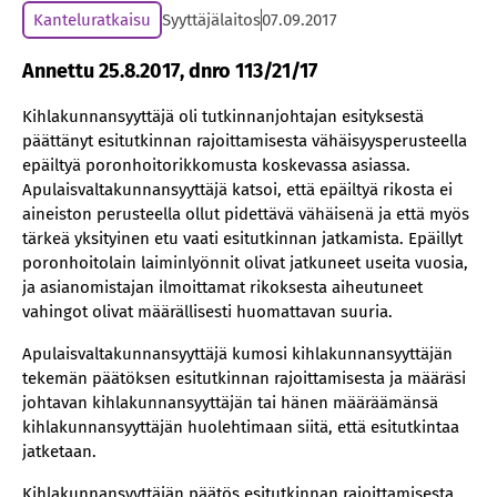
Kanteluratkaisu
Syyttäjälaitos
07.09.2017
Annettu 25.8.2017, dnro 113/21/17
Kihlakunnansyyttäjä oli tutkinnanjohtajan esityksestä
päättänyt esitutkinnan rajoittamisesta vähäisyysperusteella
epäiltyä poronhoitorikkomusta koskevassa asiassa.
Apulaisvaltakunnansyyttäjä katsoi, että epäiltyä rikosta ei
aineiston perusteella ollut pidettävä vähäisenä ja että myös
tärkeä yksityinen etu vaati esitutkinnan jatkamista. Epäillyt
poronhoitolain laiminlyönnit olivat jatkuneet useita vuosia,
ja asianomistajan ilmoittamat rikoksesta aiheutuneet
vahingot olivat määrällisesti huomattavan suuria.
Apulaisvaltakunnansyyttäjä kumosi kihlakunnansyyttäjän
tekemän päätöksen esitutkinnan rajoittamisesta ja määräsi
johtavan kihlakunnansyyttäjän tai hänen määräämänsä
kihlakunnansyyttäjän huolehtimaan siitä, että esitutkintaa
jatketaan.
Kihlakunnansyyttäjän päätös esitutkinnan rajoittamisesta