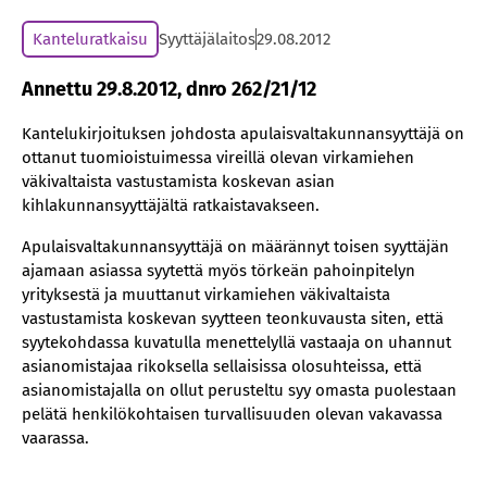
Kanteluratkaisu
Syyttäjälaitos
29.08.2012
Annettu 29.8.2012, dnro 262/21/12
Kantelukirjoituksen johdosta apulaisvaltakunnansyyttäjä on
ottanut tuomioistuimessa vireillä olevan virkamiehen
väkivaltaista vastustamista koskevan asian
kihlakunnansyyttäjältä ratkaistavakseen.
Apulaisvaltakunnansyyttäjä on määrännyt toisen syyttäjän
ajamaan asiassa syytettä myös törkeän pahoinpitelyn
yrityksestä ja muuttanut virkamiehen väkivaltaista
vastustamista koskevan syytteen teonkuvausta siten, että
syytekohdassa kuvatulla menettelyllä vastaaja on uhannut
asianomistajaa rikoksella sellaisissa olosuhteissa, että
asianomistajalla on ollut perusteltu syy omasta puolestaan
pelätä henkilökohtaisen turvallisuuden olevan vakavassa
vaarassa.