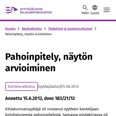
Skip to content -saavutettavuusohje
Haku
Suomi
Etusivu
Ajankohtaista
Tiedotteet ja kanteluratkaisut
Pahoinpitely, näytön arvioiminen
Pahoinpitely, näytön
arvioiminen
Kanteluratkaisu
Syyttäjälaitos
15.06.2012
Annettu 15.6.2012, dnro 183/21/12
Kihlakunnansyyttäjä oli nostanut syytteen kantelijaan
kohdistuneesta pahoinpitelystä. Samassa pöytäkirjassa oli