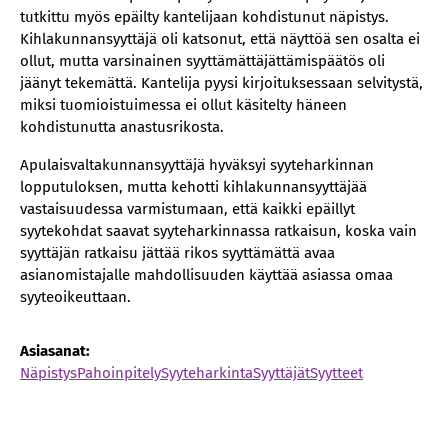
tutkittu myös epäilty kantelijaan kohdistunut näpistys.
Kihlakunnansyyttäjä oli katsonut, että näyttöä sen osalta ei
ollut, mutta varsinainen syyttämättäjättämispäätös oli
jäänyt tekemättä. Kantelija pyysi kirjoituksessaan selvitystä,
miksi tuomioistuimessa ei ollut käsitelty häneen
kohdistunutta anastusrikosta.
Apulaisvaltakunnansyyttäjä hyväksyi syyteharkinnan
lopputuloksen, mutta kehotti kihlakunnansyyttäjää
vastaisuudessa varmistumaan, että kaikki epäillyt
syytekohdat saavat syyteharkinnassa ratkaisun, koska vain
syyttäjän ratkaisu jättää rikos syyttämättä avaa
asianomistajalle mahdollisuuden käyttää asiassa omaa
syyteoikeuttaan.
Asiasanat:
Näpistys
Pahoinpitely
Syyteharkinta
Syyttäjät
Syytteet