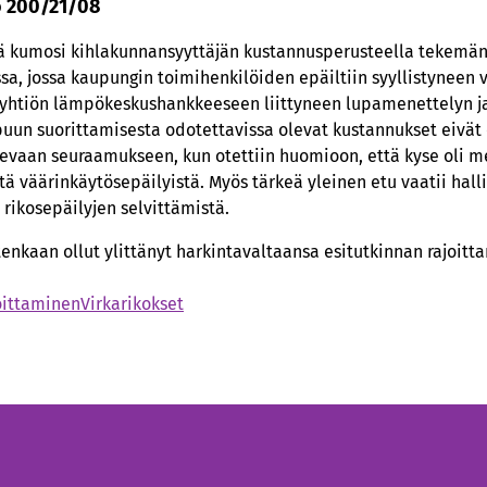
o 200/21/08
ä kumosi kihlakunnansyyttäjän kustannusperusteella tekemän
a, jossa kaupungin toimihenkilöiden epäiltiin syyllistyneen 
htiön lämpökeskushankkeeseen liittyneen lupamenettelyn j
uun suorittamisesta odotettavissa olevat kustannukset eivät
levaan seuraamukseen, kun otettiin huomioon, että kyse oli m
tä väärinkäytösepäilyistä. Myös tärkeä yleinen etu vaatii ha
 rikosepäilyjen selvittämistä.
tenkaan ollut ylittänyt harkintavaltaansa esitutkinnan rajoit
oittaminen
Virkarikokset