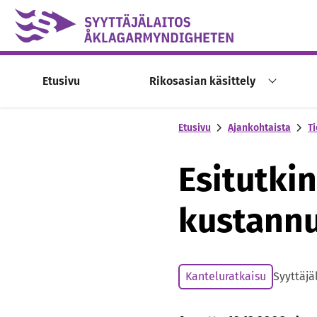
Skip to content -saavutettavuusohje
Etusivu
Rikosasian käsittely
Etusivu
Ajankohtaista
Ti
Esitutki
kustannu
Kanteluratkaisu
Syyttäjä