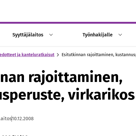
Syyttäjälaitos
Työnhakijalle
edotteet ja kanteluratkaisut
Esitutkinnan rajoittaminen, kustannusp
nnan rajoittaminen,
speruste, virkarikos
laitos
10.12.2008