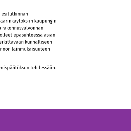
 esitutkinnan
väärinkäytöksiin kaupungin
a rakennusvalvonnan
 olleet epäsuhteessa asian
erkittävään kunnalliseen
llinnon lainmukaisuuteen
tamispäätöksen tehdessään.