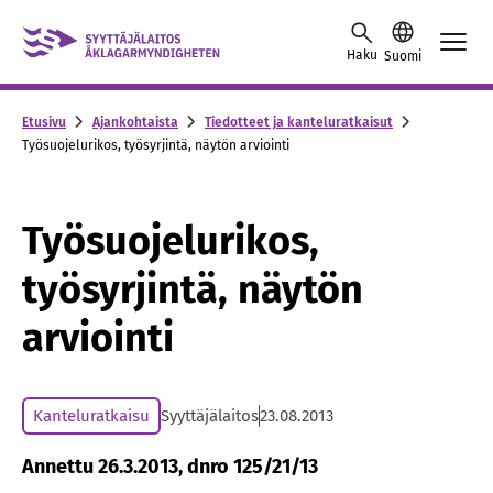
Skip to content -saavutettavuusohje
Haku
Suomi
Etusivu
Ajankohtaista
Tiedotteet ja kanteluratkaisut
Työsuojelurikos, työsyrjintä, näytön arviointi
Työsuojelurikos,
työsyrjintä, näytön
arviointi
Kanteluratkaisu
Syyttäjälaitos
23.08.2013
Annettu 26.3.2013, dnro 125/21/13