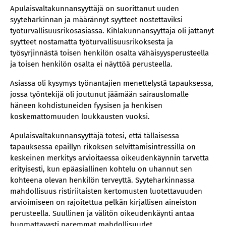
Apulaisvaltakunnansyyttäjä on suorittanut uuden
syyteharkinnan ja määrännyt syytteet nostettaviksi
työturvallisuusrikosasiassa. Kihlakunnansyyttäjä oli jättänyt
syytteet nostamatta työturvallisuusrikoksesta ja
työsyrjinnästä toisen henkilön osalta vähäisyysperusteella
ja toisen henkilön osalta ei näyttöä perusteella.
Asiassa oli kysymys työnantajien menettelystä tapauksessa,
jossa työntekijä oli joutunut jäämään sairauslomalle
häneen kohdistuneiden fyysisen ja henkisen
koskemattomuuden loukkausten vuoksi.
Apulaisvaltakunnansyyttäjä totesi, että tällaisessa
tapauksessa epäillyn rikoksen selvittämisintressillä on
keskeinen merkitys arvioitaessa oikeudenkäynnin tarvetta
erityisesti, kun epäasiallinen kohtelu on uhannut sen
kohteena olevan henkilön terveyttä. Syyteharkinnassa
mahdollisuus ristiriitaisten kertomusten luotettavuuden
arvioimiseen on rajoitettua pelkän kirjallisen aineiston
perusteella. Suullinen ja välitön oikeudenkäynti antaa
huomattavasti paremmat mahdollisuudet