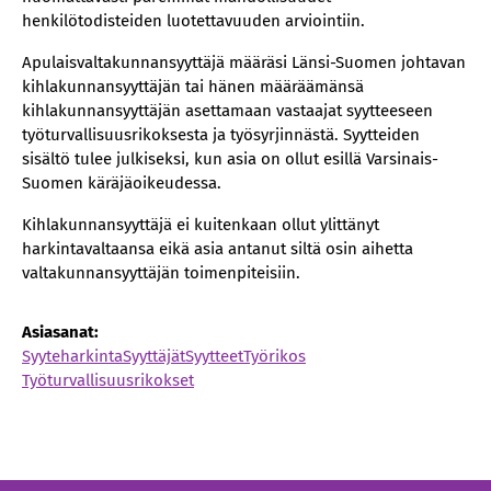
henkilötodisteiden luotettavuuden arviointiin.
Apulaisvaltakunnansyyttäjä määräsi Länsi-Suomen johtavan
kihlakunnansyyttäjän tai hänen määräämänsä
kihlakunnansyyttäjän asettamaan vastaajat syytteeseen
työturvallisuusrikoksesta ja työsyrjinnästä. Syytteiden
sisältö tulee julkiseksi, kun asia on ollut esillä Varsinais-
Suomen käräjäoikeudessa.
Kihlakunnansyyttäjä ei kuitenkaan ollut ylittänyt
harkintavaltaansa eikä asia antanut siltä osin aihetta
valtakunnansyyttäjän toimenpiteisiin.
Asiasanat:
Syyteharkinta
Syyttäjät
Syytteet
Työrikos
Työturvallisuusrikokset