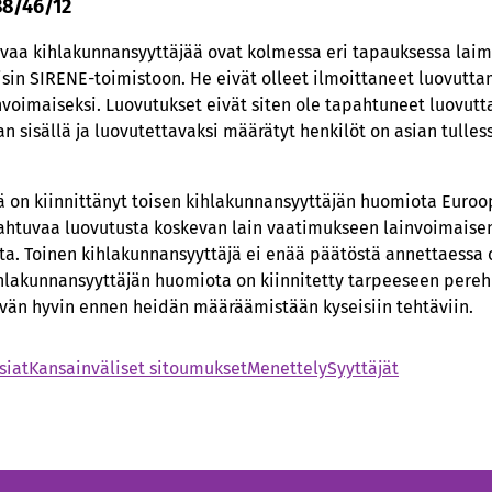
88/46/12
avaa kihlakunnansyyttäjää ovat kolmessa eri tapauksessa lai
sin SIRENE-toimistoon. He eivät olleet ilmoittaneet luovutt
nvoimaiseksi. Luovutukset eivät siten ole tapahtuneet luovut
 sisällä ja luovutettavaksi määrätyt henkilöt on asian tulles
ä on kiinnittänyt toisen kihlakunnansyyttäjän huomiota Euroo
apahtuvaa luovutusta koskevan lain vaatimukseen lainvoimais
sta. Toinen kihlakunnansyyttäjä ei enää päätöstä annettaessa o
ihlakunnansyyttäjän huomiota on kiinnitetty tarpeeseen pereh
ttävän hyvin ennen heidän määräämistään kyseisiin tehtäviin.
siat
Kansainväliset sitoumukset
Menettely
Syyttäjät