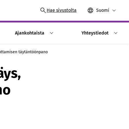
Hae sivustolta
Suomi
Ajankohtaista
Yhteystiedot
uttamisen täytäntöönpano
äys,
no