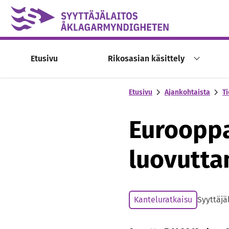
Skip to content -saavutettavuusohje
Etusivu
Rikosasian käsittely
Etusivu
Ajankohtaista
Ti
Eurooppa
luovutta
Kanteluratkaisu
Syyttäjä