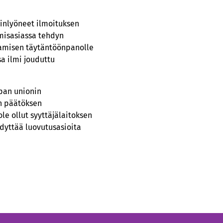
minlyöneet ilmoituksen
amisasiassa tehdyn
tamisen täytäntöönpanolle
sa ilmi jouduttu
pan unionin
en päätöksen
le ollut syyttäjälaitoksen
dyttää luovutusasioita