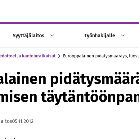
Syyttäjälaitos
Työnhakijalle
edotteet ja kanteluratkaisut
Eurooppalainen pidätysmääräys, luov
lainen pidätysmäär
misen täytäntöönpa
laitos
05.11.2012