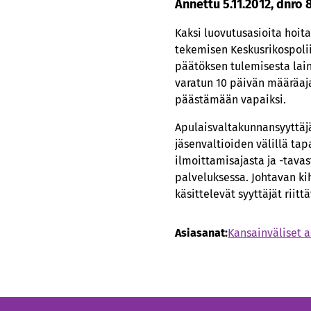
Annettu 5.11.2012, dnro 
Kaksi luovutusasioita hoit
tekemisen Keskusrikospolii
päätöksen tulemisesta lai
varatun 10 päivän määräajan
päästämään vapaiksi.
Apulaisvaltakunnansyyttäj
jäsenvaltioiden välillä t
ilmoittamisajasta ja -tava
palveluksessa. Johtavan k
käsittelevät syyttäjät rii
Asiasanat:
Kansainväliset a