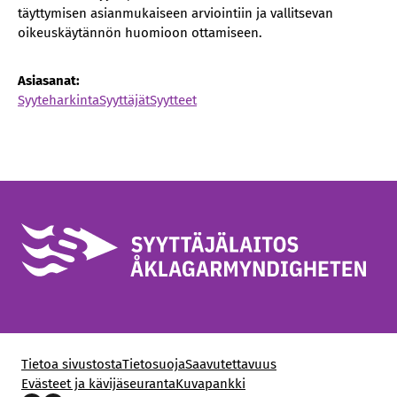
täyttymisen asianmukaiseen arviointiin ja vallitsevan
oikeuskäytännön huomioon ottamiseen.
Asiasanat:
Syyteharkinta
Syyttäjät
Syytteet
Tietoa sivustosta
Tietosuoja
Saavutettavuus
Evästeet ja kävijäseuranta
Kuvapankki