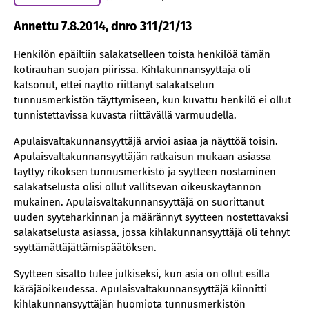
Annettu 7.8.2014, dnro 311/21/13
Henkilön epäiltiin salakatselleen toista henkilöä tämän
kotirauhan suojan piirissä. Kihlakunnansyyttäjä oli
katsonut, ettei näyttö riittänyt salakatselun
tunnusmerkistön täyttymiseen, kun kuvattu henkilö ei ollut
tunnistettavissa kuvasta riittävällä varmuudella.
Apulaisvaltakunnansyyttäjä arvioi asiaa ja näyttöä toisin.
Apulaisvaltakunnansyyttäjän ratkaisun mukaan asiassa
täyttyy rikoksen tunnusmerkistö ja syytteen nostaminen
salakatselusta olisi ollut vallitsevan oikeuskäytännön
mukainen. Apulaisvaltakunnansyyttäjä on suorittanut
uuden syyteharkinnan ja määrännyt syytteen nostettavaksi
salakatselusta asiassa, jossa kihlakunnansyyttäjä oli tehnyt
syyttämättäjättämispäätöksen.
Syytteen sisältö tulee julkiseksi, kun asia on ollut esillä
käräjäoikeudessa. Apulaisvaltakunnansyyttäjä kiinnitti
kihlakunnansyyttäjän huomiota tunnusmerkistön